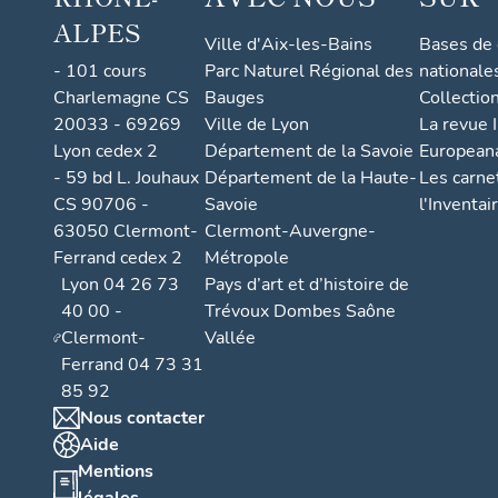
ALPES
Ville d'Aix-les-Bains
Bases de
- 101 cours
Parc Naturel Régional des
nationale
Charlemagne CS
Bauges
Collectio
20033 - 69269
Ville de Lyon
La revue I
Lyon cedex 2
Département de la Savoie
European
- 59 bd L. Jouhaux
Département de la Haute-
Les carne
CS 90706 -
Savoie
l'Inventai
63050 Clermont-
Clermont-Auvergne-
Ferrand cedex 2
Métropole
Lyon 04 26 73
Pays d’art et d’histoire de
40 00 -
Trévoux Dombes Saône
Clermont-
Vallée
Ferrand 04 73 31
85 92
Nous contacter
Aide
Mentions