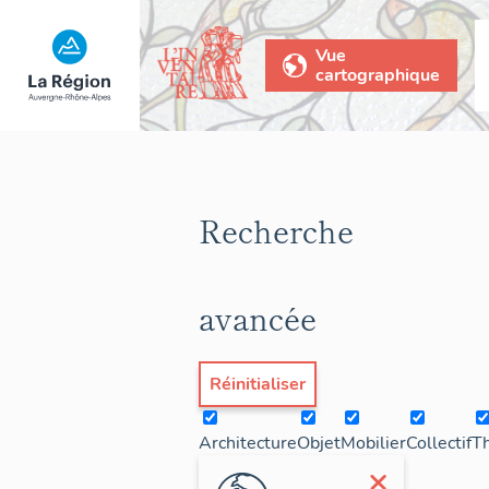
Vue
cartographique
Recherche
avancée
Réinitialiser
Architecture
Objet
Mobilier
Collectif
T
×