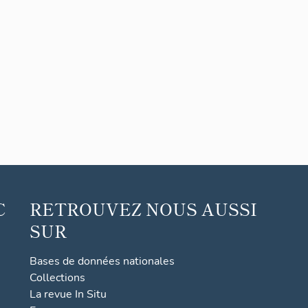
C
RETROUVEZ NOUS AUSSI
SUR
Bases de données nationales
Collections
La revue In Situ