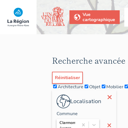
Vue
cartographique
Recherche avancée
Réinitialiser
Architecture
Objet
Mobilier
×
Localisation
Commune
×
Clermont-Ferrand
Auvergne / Puy-de-Dôme