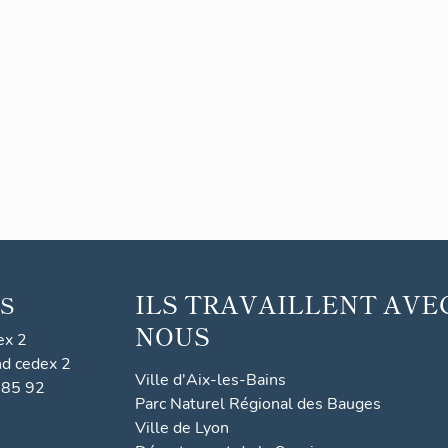
ILS TRAVAILLENT AVE
S
NOUS
ex 2
nd cedex 2
Ville d'Aix-les-Bains
 85 92
Parc Naturel Régional des Bauges
Ville de Lyon