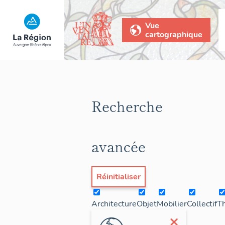
Vue
cartographique
Recherche
avancée
Réinitialiser
Architecture
Objet
Mobilier
Collectif
T
×