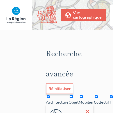
Vue
cartographique
Recherche
avancée
Réinitialiser
Architecture
Objet
Mobilier
Collectif
T
×