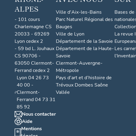
ALPES
Ville d'Aix-les-Bains
Bases de
- 101 cours
Parc Naturel Régional des
nationale
Charlemagne CS
Bauges
Collectio
20033 - 69269
Ville de Lyon
La revue I
Lyon cedex 2
Département de la Savoie
European
- 59 bd L. Jouhaux
Département de la Haute-
Les carne
CS 90706 -
Savoie
l'Inventai
63050 Clermont-
Clermont-Auvergne-
Ferrand cedex 2
Métropole
Lyon 04 26 73
Pays d’art et d’histoire de
40 00 -
Trévoux Dombes Saône
Clermont-
Vallée
Ferrand 04 73 31
85 92
Nous contacter
Aide
Mentions