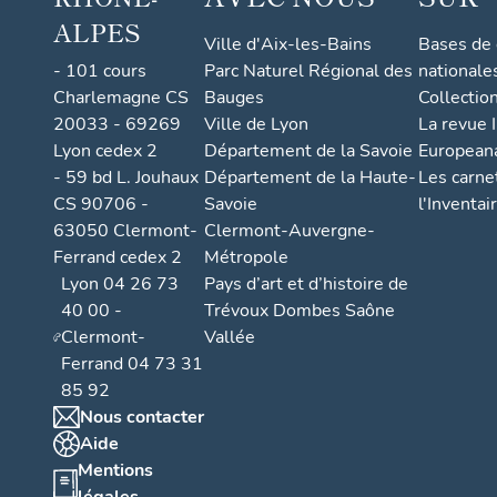
ALPES
Ville d'Aix-les-Bains
Bases de
- 101 cours
Parc Naturel Régional des
nationale
Charlemagne CS
Bauges
Collectio
20033 - 69269
Ville de Lyon
La revue I
Lyon cedex 2
Département de la Savoie
European
- 59 bd L. Jouhaux
Département de la Haute-
Les carne
CS 90706 -
Savoie
l'Inventai
63050 Clermont-
Clermont-Auvergne-
Ferrand cedex 2
Métropole
Lyon 04 26 73
Pays d’art et d’histoire de
40 00 -
Trévoux Dombes Saône
Clermont-
Vallée
Ferrand 04 73 31
85 92
Nous contacter
Aide
Mentions