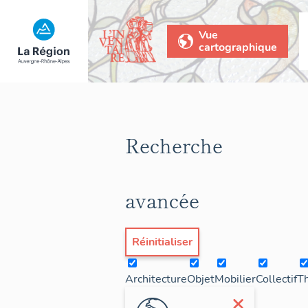
Vue
cartographique
Recherche
avancée
Réinitialiser
Architecture
Objet
Mobilier
Collectif
T
×