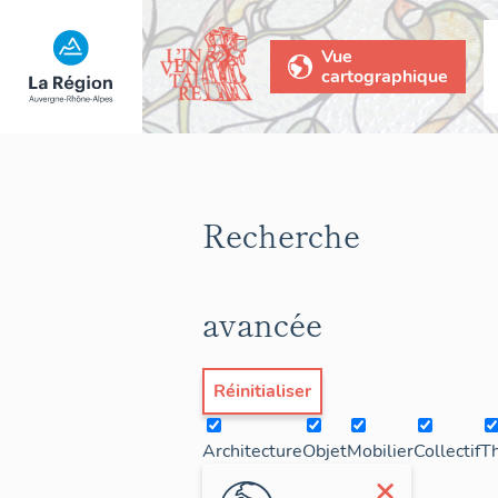
Vue
cartographique
Recherche
avancée
Réinitialiser
Architecture
Objet
Mobilier
Collectif
T
×