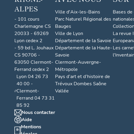
ALPES
Ville d'Aix-les-Bains
Bases de
- 101 cours
Parc Naturel Régional des
nationale
Charlemagne CS
Bauges
Collectio
20033 - 69269
Ville de Lyon
La revue I
Lyon cedex 2
Département de la Savoie
European
- 59 bd L. Jouhaux
Département de la Haute-
Les carne
CS 90706 -
Savoie
l'Inventai
63050 Clermont-
Clermont-Auvergne-
Ferrand cedex 2
Métropole
Lyon 04 26 73
Pays d’art et d’histoire de
40 00 -
Trévoux Dombes Saône
Clermont-
Vallée
Ferrand 04 73 31
85 92
Nous contacter
Aide
Mentions