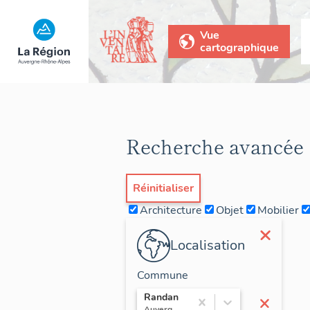
Vue
cartographique
Recherche avancée
Réinitialiser
Architecture
Objet
Mobilier
×
Localisation
Commune
×
Randan
Auvergne / Puy-de-Dôme