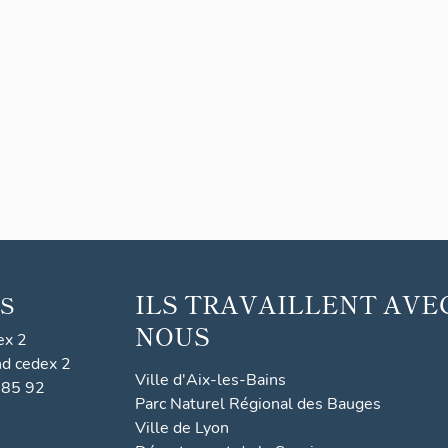
ILS TRAVAILLENT AVE
S
NOUS
ex 2
nd cedex 2
Ville d'Aix-les-Bains
 85 92
Parc Naturel Régional des Bauges
Ville de Lyon