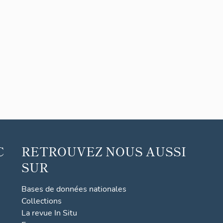
C
RETROUVEZ NOUS AUSSI
SUR
Bases de données nationales
Collections
La revue In Situ