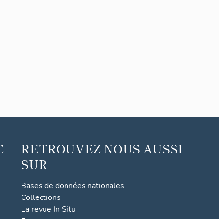
C
RETROUVEZ NOUS AUSSI
SUR
Bases de données nationales
Collections
La revue In Situ