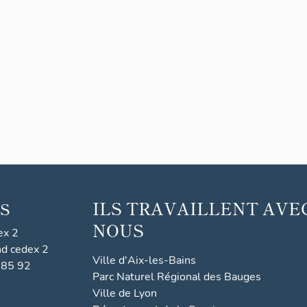
ILS TRAVAILLENT AVE
S
NOUS
ex 2
nd cedex 2
Ville d'Aix-les-Bains
 85 92
Parc Naturel Régional des Bauges
Ville de Lyon