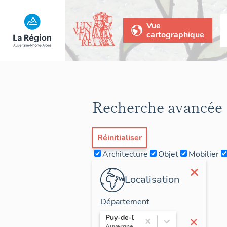
Vue
cartographique
Recherche avancée
Réinitialiser
Architecture
Objet
Mobilier
×
Localisation
Département
×
Puy-de-Dôme
Auvergne