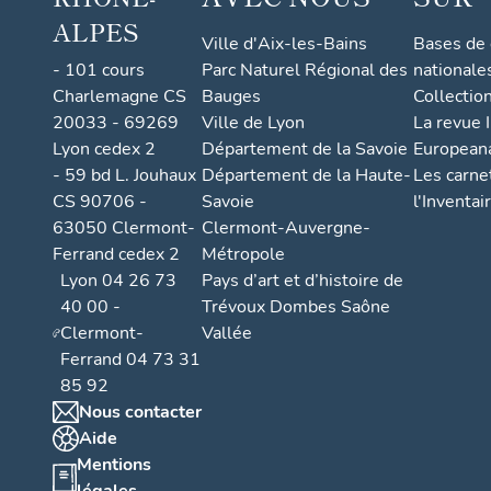
ALPES
Ville d'Aix-les-Bains
Bases de
- 101 cours
Parc Naturel Régional des
nationale
Charlemagne CS
Bauges
Collectio
20033 - 69269
Ville de Lyon
La revue I
Lyon cedex 2
Département de la Savoie
European
- 59 bd L. Jouhaux
Département de la Haute-
Les carne
CS 90706 -
Savoie
l'Inventai
63050 Clermont-
Clermont-Auvergne-
Ferrand cedex 2
Métropole
Lyon 04 26 73
Pays d’art et d’histoire de
40 00 -
Trévoux Dombes Saône
Clermont-
Vallée
Ferrand 04 73 31
85 92
Nous contacter
Aide
Mentions