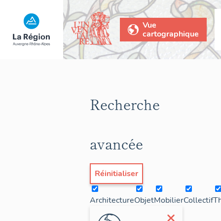
Vue
cartographique
Recherche
avancée
Réinitialiser
Architecture
Objet
Mobilier
Collectif
T
×