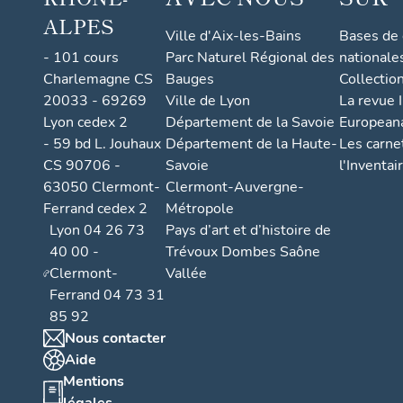
ALPES
Ville d'Aix-les-Bains
Bases de
- 101 cours
Parc Naturel Régional des
nationale
Charlemagne CS
Bauges
Collectio
20033 - 69269
Ville de Lyon
La revue I
Lyon cedex 2
Département de la Savoie
European
- 59 bd L. Jouhaux
Département de la Haute-
Les carne
CS 90706 -
Savoie
l'Inventai
63050 Clermont-
Clermont-Auvergne-
Ferrand cedex 2
Métropole
Lyon 04 26 73
Pays d’art et d’histoire de
40 00 -
Trévoux Dombes Saône
Clermont-
Vallée
Ferrand 04 73 31
85 92
Nous contacter
Aide
Mentions