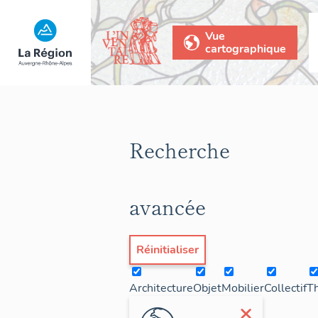
Vue
cartographique
Recherche
avancée
Réinitialiser
Architecture
Objet
Mobilier
Collectif
T
×