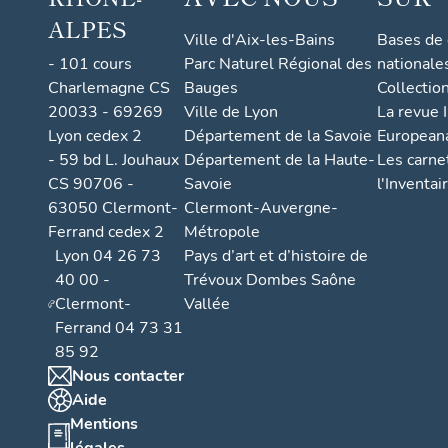
ALPES
Ville d'Aix-les-Bains
Bases de
- 101 cours
Parc Naturel Régional des
nationale
Charlemagne CS
Bauges
Collectio
20033 - 69269
Ville de Lyon
La revue I
Lyon cedex 2
Département de la Savoie
European
- 59 bd L. Jouhaux
Département de la Haute-
Les carne
CS 90706 -
Savoie
l'Inventai
63050 Clermont-
Clermont-Auvergne-
Ferrand cedex 2
Métropole
Lyon 04 26 73
Pays d’art et d’histoire de
40 00 -
Trévoux Dombes Saône
Clermont-
Vallée
Ferrand 04 73 31
85 92
Nous contacter
Aide
Mentions