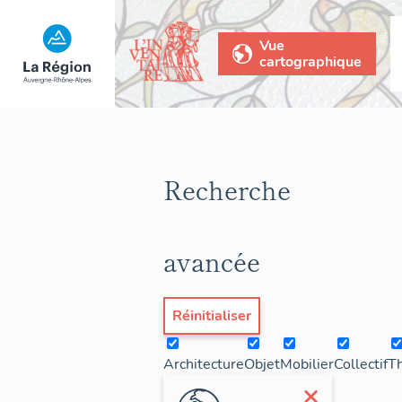
Vue
cartographique
Recherche
avancée
Réinitialiser
Architecture
Objet
Mobilier
Collectif
T
×