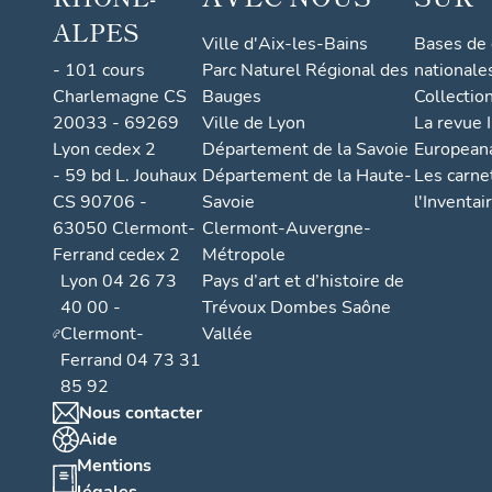
ALPES
Ville d'Aix-les-Bains
Bases de
- 101 cours
Parc Naturel Régional des
nationale
Charlemagne CS
Bauges
Collectio
20033 - 69269
Ville de Lyon
La revue I
Lyon cedex 2
Département de la Savoie
European
- 59 bd L. Jouhaux
Département de la Haute-
Les carne
CS 90706 -
Savoie
l'Inventai
63050 Clermont-
Clermont-Auvergne-
Ferrand cedex 2
Métropole
Lyon 04 26 73
Pays d’art et d’histoire de
40 00 -
Trévoux Dombes Saône
Clermont-
Vallée
Ferrand 04 73 31
85 92
Nous contacter
Aide
Mentions