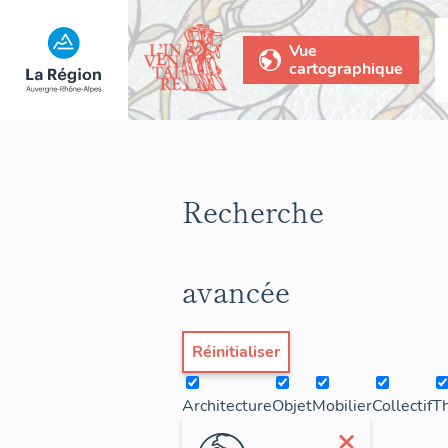
Vue
cartographique
Recherche
avancée
Réinitialiser
Architecture
Objet
Mobilier
Collectif
T
×