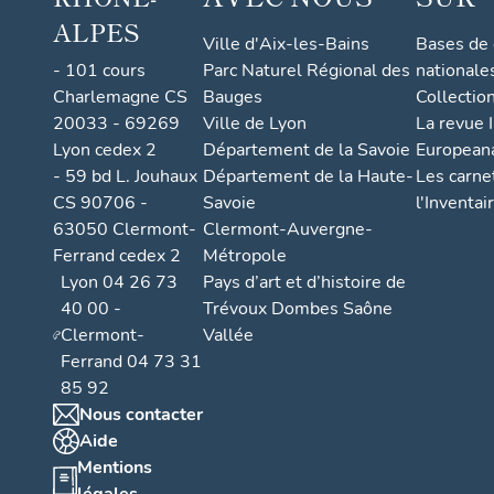
ALPES
Ville d'Aix-les-Bains
Bases de
- 101 cours
Parc Naturel Régional des
nationale
Charlemagne CS
Bauges
Collectio
20033 - 69269
Ville de Lyon
La revue I
Lyon cedex 2
Département de la Savoie
European
- 59 bd L. Jouhaux
Département de la Haute-
Les carne
CS 90706 -
Savoie
l'Inventai
63050 Clermont-
Clermont-Auvergne-
Ferrand cedex 2
Métropole
Lyon 04 26 73
Pays d’art et d’histoire de
40 00 -
Trévoux Dombes Saône
Clermont-
Vallée
Ferrand 04 73 31
85 92
Nous contacter
Aide
Mentions