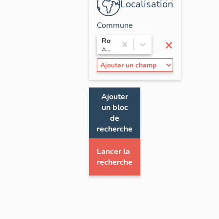
Localisation
Commune
×
Royat
Auvergne / Puy-de-Dôme
Ajouter
un bloc
de
recherche
Lancer la
recherche