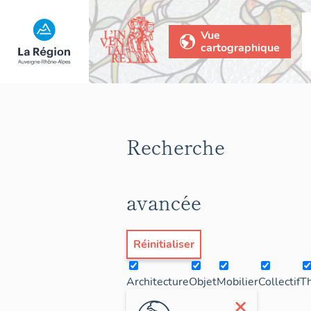
Vue
cartographique
Recherche
avancée
Réinitialiser
Architecture
Objet
Mobilier
Collectif
T
×