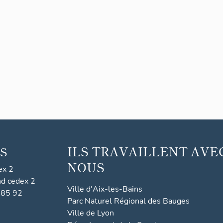
ILS TRAVAILLENT AVE
S
NOUS
ex 2
nd cedex 2
Ville d'Aix-les-Bains
 85 92
Parc Naturel Régional des Bauges
Ville de Lyon