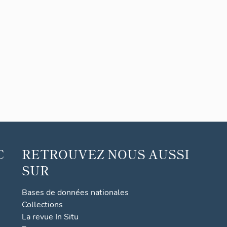
C
RETROUVEZ NOUS AUSSI
SUR
Bases de données nationales
Collections
La revue In Situ