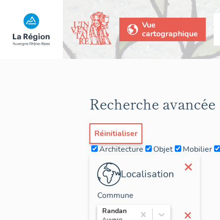
Vue
cartographique
Recherche avancée
Réinitialiser
Architecture
Objet
Mobilier
×
Localisation
Commune
×
Randan
Auvergne / Puy-de-Dôme