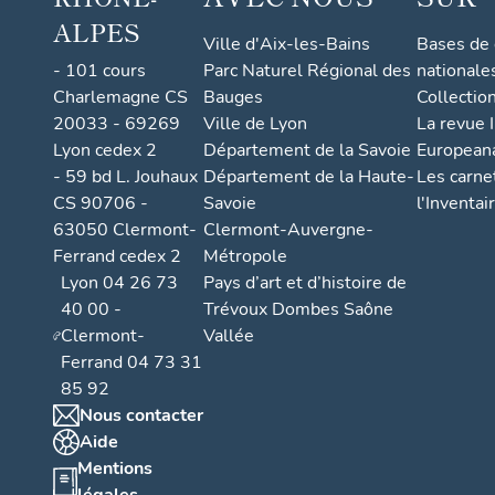
ALPES
Ville d'Aix-les-Bains
Bases de
- 101 cours
Parc Naturel Régional des
nationale
Charlemagne CS
Bauges
Collectio
20033 - 69269
Ville de Lyon
La revue I
Lyon cedex 2
Département de la Savoie
European
- 59 bd L. Jouhaux
Département de la Haute-
Les carne
CS 90706 -
Savoie
l'Inventai
63050 Clermont-
Clermont-Auvergne-
Ferrand cedex 2
Métropole
Lyon 04 26 73
Pays d’art et d’histoire de
40 00 -
Trévoux Dombes Saône
Clermont-
Vallée
Ferrand 04 73 31
85 92
Nous contacter
Aide
Mentions