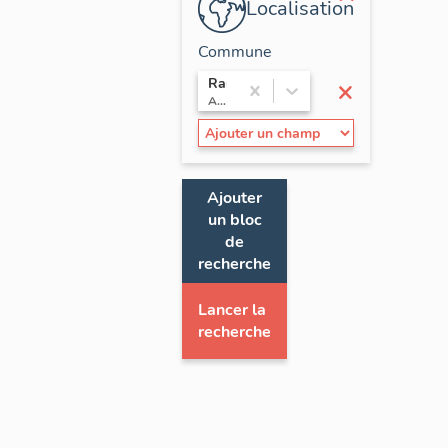
Localisation
Commune
×
Randan
Auvergne / Puy-de-Dôme
Ajouter
un bloc
de
recherche
Lancer la
recherche