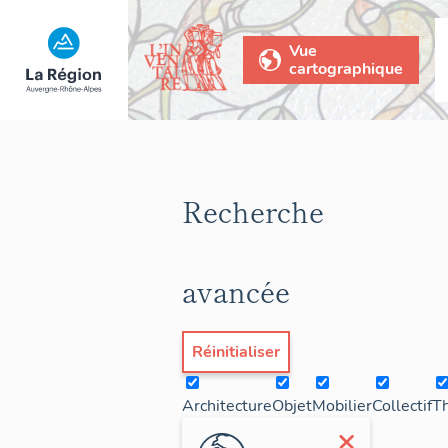
Vue
cartographique
Recherche
avancée
Réinitialiser
Architecture
Objet
Mobilier
Collectif
T
×