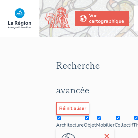
Vue
cartographique
Recherche
avancée
Réinitialiser
Architecture
Objet
Mobilier
Collectif
T
×