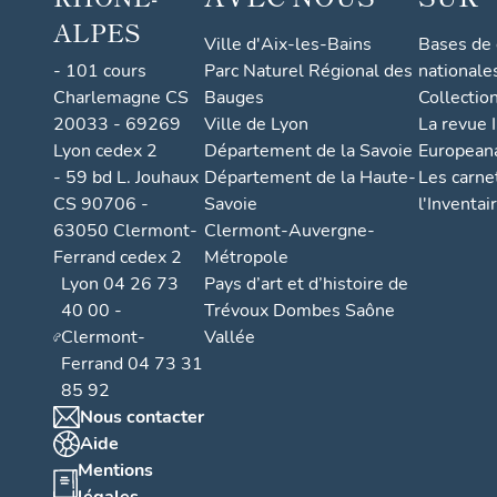
ALPES
Ville d'Aix-les-Bains
Bases de
- 101 cours
Parc Naturel Régional des
nationale
Charlemagne CS
Bauges
Collectio
20033 - 69269
Ville de Lyon
La revue I
Lyon cedex 2
Département de la Savoie
European
- 59 bd L. Jouhaux
Département de la Haute-
Les carne
CS 90706 -
Savoie
l'Inventai
63050 Clermont-
Clermont-Auvergne-
Ferrand cedex 2
Métropole
Lyon 04 26 73
Pays d’art et d’histoire de
40 00 -
Trévoux Dombes Saône
Clermont-
Vallée
Ferrand 04 73 31
85 92
Nous contacter
Aide
Mentions