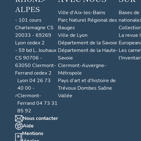
ALPES
Ville d'Aix-les-Bains
Bases de
- 101 cours
Parc Naturel Régional des
nationale
Charlemagne CS
Bauges
Collectio
20033 - 69269
Ville de Lyon
La revue I
Lyon cedex 2
Département de la Savoie
European
- 59 bd L. Jouhaux
Département de la Haute-
Les carne
CS 90706 -
Savoie
l'Inventai
63050 Clermont-
Clermont-Auvergne-
Ferrand cedex 2
Métropole
Lyon 04 26 73
Pays d’art et d’histoire de
40 00 -
Trévoux Dombes Saône
Clermont-
Vallée
Ferrand 04 73 31
85 92
Nous contacter
Aide
Mentions