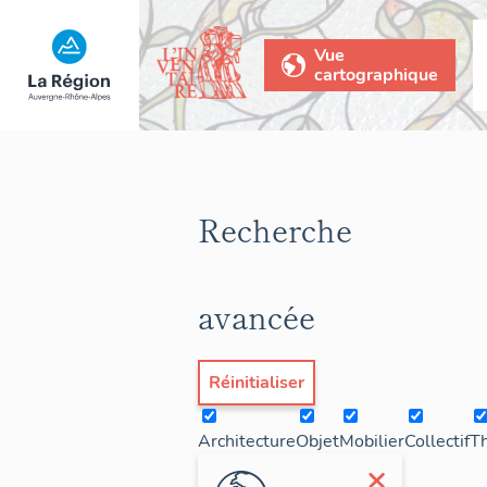
Vue
cartographique
Recherche
avancée
Réinitialiser
Architecture
Objet
Mobilier
Collectif
T
×