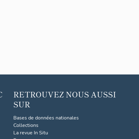
C
RETROUVEZ NOUS AUSSI
SUR
Bases de données nationales
Collections
La revue In Situ