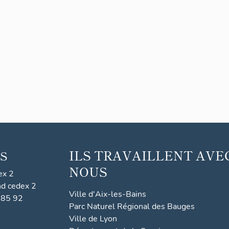
ILS TRAVAILLENT AVE
S
NOUS
ex 2
nd cedex 2
Ville d'Aix-les-Bains
 85 92
Parc Naturel Régional des Bauges
Ville de Lyon