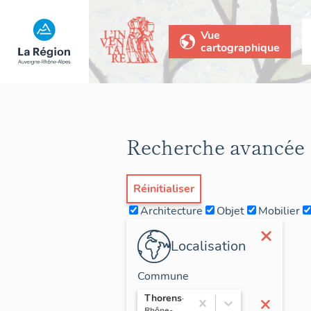
Vue
cartographique
Recherche avancée
Réinitialiser
Architecture
Objet
Mobilier
×
Localisation
Commune
×
Thorens-Glières
Rhône-Alpes / Haute-Savoie