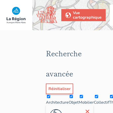
Vue
cartographique
Recherche
avancée
Réinitialiser
Architecture
Objet
Mobilier
Collectif
T
×