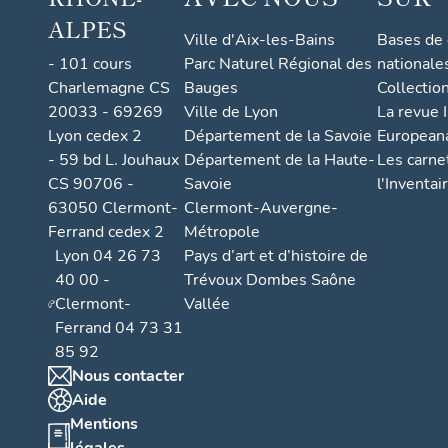
ALPES
Ville d'Aix-les-Bains
Bases de
- 101 cours
Parc Naturel Régional des
nationale
Charlemagne CS
Bauges
Collectio
20033 - 69269
Ville de Lyon
La revue I
Lyon cedex 2
Département de la Savoie
European
- 59 bd L. Jouhaux
Département de la Haute-
Les carne
CS 90706 -
Savoie
l'Inventai
63050 Clermont-
Clermont-Auvergne-
Ferrand cedex 2
Métropole
Lyon 04 26 73
Pays d’art et d’histoire de
40 00 -
Trévoux Dombes Saône
Clermont-
Vallée
Ferrand 04 73 31
85 92
Nous contacter
Aide
Mentions