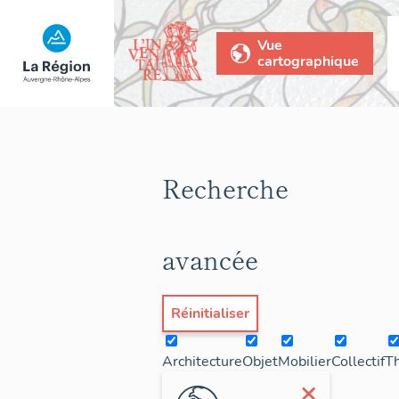
Vue
cartographique
Recherche
avancée
Réinitialiser
Architecture
Objet
Mobilier
Collectif
T
×