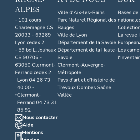
ALPES
Ville d'Aix-les-Bains
Bases de
- 101 cours
Parc Naturel Régional des
nationale
Charlemagne CS
Bauges
Collectio
20033 - 69269
Ville de Lyon
La revue I
Lyon cedex 2
Département de la Savoie
European
- 59 bd L. Jouhaux
Département de la Haute-
Les carne
CS 90706 -
Savoie
l'Inventai
63050 Clermont-
Clermont-Auvergne-
Ferrand cedex 2
Métropole
Lyon 04 26 73
Pays d’art et d’histoire de
40 00 -
Trévoux Dombes Saône
Clermont-
Vallée
Ferrand 04 73 31
85 92
Nous contacter
Aide
Mentions