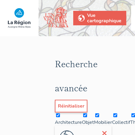
Vue
cartographique
Recherche
avancée
Réinitialiser
Architecture
Objet
Mobilier
Collectif
T
×