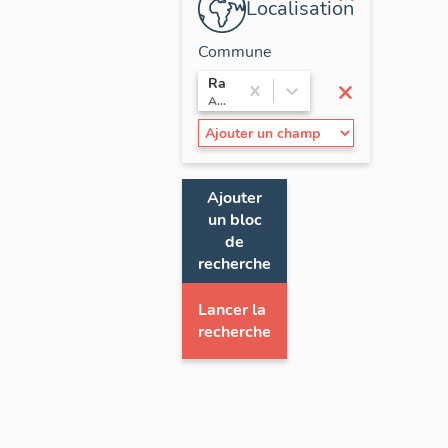
Localisation
Commune
×
Randan
Auvergne / Puy-de-Dôme
Ajouter
un bloc
de
recherche
Lancer la
recherche