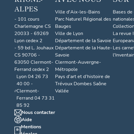
ALPES
Ville d'Aix-les-Bains
Bases de
- 101 cours
Parc Naturel Régional des
nationale
Charlemagne CS
Bauges
Collectio
20033 - 69269
Ville de Lyon
La revue I
Lyon cedex 2
Département de la Savoie
European
- 59 bd L. Jouhaux
Département de la Haute-
Les carne
CS 90706 -
Savoie
l'Inventai
63050 Clermont-
Clermont-Auvergne-
Ferrand cedex 2
Métropole
Lyon 04 26 73
Pays d’art et d’histoire de
40 00 -
Trévoux Dombes Saône
Clermont-
Vallée
Ferrand 04 73 31
85 92
Nous contacter
Aide
Mentions