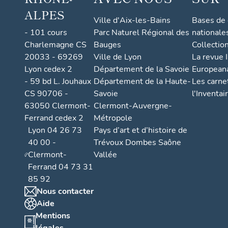
ALPES
Ville d'Aix-les-Bains
Bases de
- 101 cours
Parc Naturel Régional des
nationale
Charlemagne CS
Bauges
Collectio
20033 - 69269
Ville de Lyon
La revue I
Lyon cedex 2
Département de la Savoie
European
- 59 bd L. Jouhaux
Département de la Haute-
Les carne
CS 90706 -
Savoie
l'Inventai
63050 Clermont-
Clermont-Auvergne-
Ferrand cedex 2
Métropole
Lyon 04 26 73
Pays d’art et d’histoire de
40 00 -
Trévoux Dombes Saône
Clermont-
Vallée
Ferrand 04 73 31
85 92
Nous contacter
Aide
Mentions