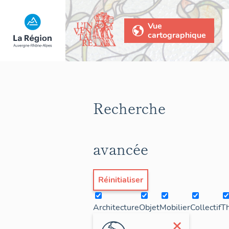
Vue
cartographique
Recherche
avancée
Réinitialiser
Architecture
Objet
Mobilier
Collectif
T
×