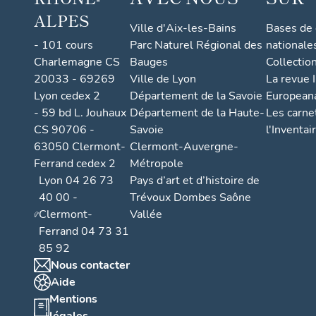
ALPES
Ville d'Aix-les-Bains
Bases de
- 101 cours
Parc Naturel Régional des
nationale
Charlemagne CS
Bauges
Collectio
20033 - 69269
Ville de Lyon
La revue I
Lyon cedex 2
Département de la Savoie
European
- 59 bd L. Jouhaux
Département de la Haute-
Les carne
CS 90706 -
Savoie
l'Inventai
63050 Clermont-
Clermont-Auvergne-
Ferrand cedex 2
Métropole
Lyon 04 26 73
Pays d’art et d’histoire de
40 00 -
Trévoux Dombes Saône
Clermont-
Vallée
Ferrand 04 73 31
85 92
Nous contacter
Aide
Mentions