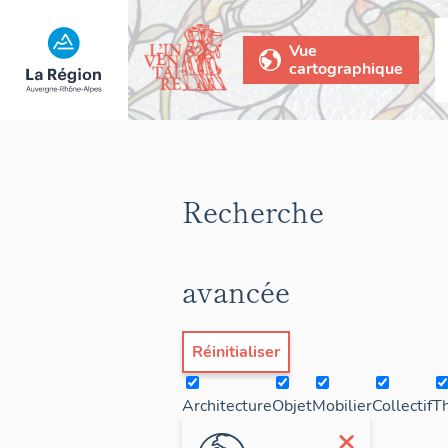
Vue
cartographique
Recherche
avancée
Réinitialiser
Architecture
Objet
Mobilier
Collectif
T
×