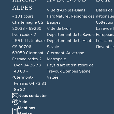
ALPES
Ville d'Aix-les-Bains
Bases de
- 101 cours
Parc Naturel Régional des
nationale
Charlemagne CS
Bauges
Collectio
20033 - 69269
Ville de Lyon
La revue I
Lyon cedex 2
Département de la Savoie
European
- 59 bd L. Jouhaux
Département de la Haute-
Les carne
CS 90706 -
Savoie
l'Inventai
63050 Clermont-
Clermont-Auvergne-
Ferrand cedex 2
Métropole
Lyon 04 26 73
Pays d’art et d’histoire de
40 00 -
Trévoux Dombes Saône
Clermont-
Vallée
Ferrand 04 73 31
85 92
Nous contacter
Aide
Mentions