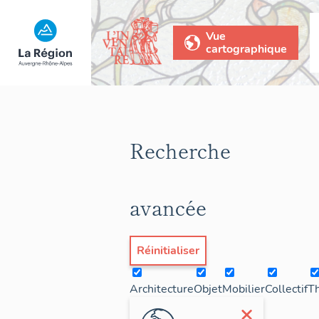
Vue
cartographique
Recherche
avancée
Réinitialiser
Architecture
Objet
Mobilier
Collectif
T
×