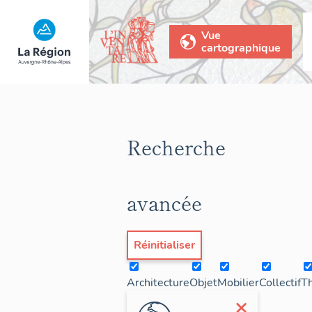
Vue
cartographique
Recherche
avancée
Réinitialiser
Architecture
Objet
Mobilier
Collectif
T
×