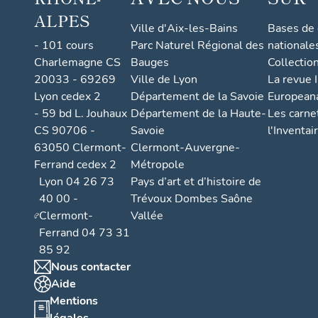
ALPES
Ville d'Aix-les-Bains
Bases de
- 101 cours
Parc Naturel Régional des
nationale
Charlemagne CS
Bauges
Collectio
20033 - 69269
Ville de Lyon
La revue I
Lyon cedex 2
Département de la Savoie
European
- 59 bd L. Jouhaux
Département de la Haute-
Les carne
CS 90706 -
Savoie
l'Inventai
63050 Clermont-
Clermont-Auvergne-
Ferrand cedex 2
Métropole
Lyon 04 26 73
Pays d’art et d’histoire de
40 00 -
Trévoux Dombes Saône
Clermont-
Vallée
Ferrand 04 73 31
85 92
Nous contacter
Aide
Mentions