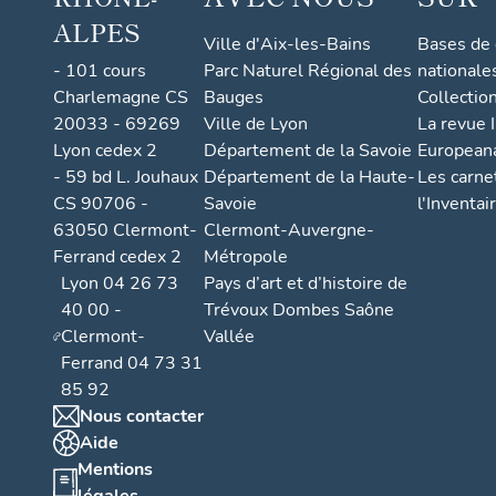
ALPES
Ville d'Aix-les-Bains
Bases de
- 101 cours
Parc Naturel Régional des
nationale
Charlemagne CS
Bauges
Collectio
20033 - 69269
Ville de Lyon
La revue I
Lyon cedex 2
Département de la Savoie
European
- 59 bd L. Jouhaux
Département de la Haute-
Les carne
CS 90706 -
Savoie
l'Inventai
63050 Clermont-
Clermont-Auvergne-
Ferrand cedex 2
Métropole
Lyon 04 26 73
Pays d’art et d’histoire de
40 00 -
Trévoux Dombes Saône
Clermont-
Vallée
Ferrand 04 73 31
85 92
Nous contacter
Aide
Mentions