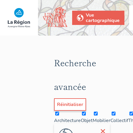
Vue
cartographique
Recherche
avancée
Réinitialiser
Architecture
Objet
Mobilier
Collectif
T
×