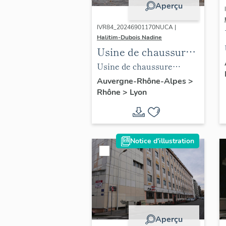
Aperçu
IVR84_20246901170NUCA |
Halitim-Dubois Nadine
Usine de chaussure
Neyron, Lyon 3e
Usine de chaussure
Neyron, Lyon 3e
Auvergne-Rhône-Alpes
>
Rhône
>
Lyon
Notice d'illustration
Aperçu