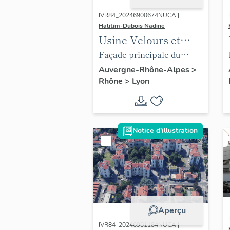
IVR84_20246900674NUCA |
Halitim-Dubois Nadine
Usine Velours et
Peluches Lyon 3e
Façade principale du
bâtiment de la rue
Auvergne-Rhône-Alpes
>
Rhône
>
Lyon
Baraban
Notice d'illustration
Aperçu
IVR84_20246901184NUCA |