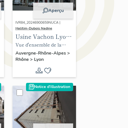
Aperçu
IVR84_20246900659NUCA |
Halitim-Dubois Nadine
Usine Vachon Lyon
3e
Vue d'ensemble de la
société Vachon
Auvergne-Rhône-Alpes
>
Rhône
>
Lyon
Notice d'illustration