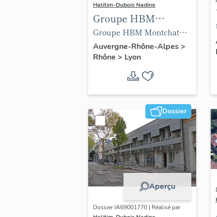
Halitim-Dubois Nadine
Groupe HBM
Montchat Lyon 3e
Groupe HBM Montchat
(vue Google)
Lyon 3e (vue Google)
Auvergne-Rhône-Alpes
>
Rhône
>
Lyon
Dossier
Aperçu
Dossier IA69001770 | Réalisé par