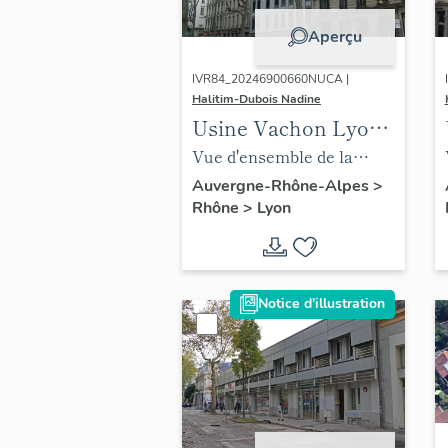
Aperçu
IVR84_20246900660NUCA |
Halitim-Dubois Nadine
Usine Vachon Lyon
3e
Vue d'ensemble de la
société Vachon avec une
Auvergne-Rhône-Alpes
>
Rhône
>
Lyon
extension en logement
Notice d'illustration