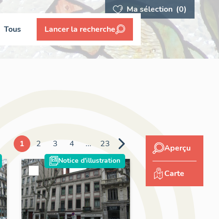
Ma sélection
(0)
Tous
Lancer la recherche
1
2
3
4
...
23
Aperçu
Notice d'illustration
Carte