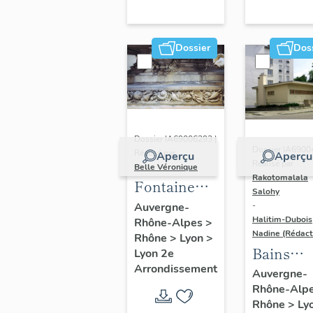
Dossier
Dos
Dossier IA69006293 |
Dossier IA6900
Réalisé par
Aperçu
Aperçu
Réalisé par
Belle Véronique
Rakotomalala
Fontaine
Salohy
des
-
Auvergne-
Halitim-Dubois
Rhône-Alpes
>
Jacobins
Nadine (Rédact
Rhône
>
Lyon
>
Bains
Lyon 2e
Arrondissement
douches 
Auvergne-
Rhône-Alp
Gerland 
Rhône
>
Ly
bains