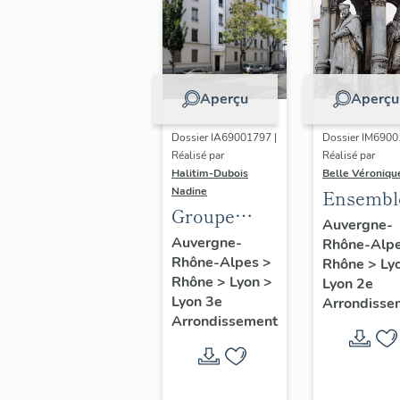
professionnelle
de blessés
militaires de
la Ville de
Aperçu
Aperçu
Lyon dite
école Joffre,
Dossier IA69001797 |
Dossier IM6900
maison des
Réalisé par
Réalisé par
Halitim-Dubois
Belle Véroniqu
étudiantes
Nadine
Ensembl
Lirondelle
Groupe
de quatr
Auvergne-
HBM
Auvergne-
Rhône-Alp
statues :
Rhône-Alpes
>
Dauphiné
Rhône
>
Ly
Delorme
Rhône
>
Lyon
>
Lyon 2e
Audran,
Lyon 3e
Arrondisse
Coustou 
Arrondissement
Flandrin
artistes
lyonnais