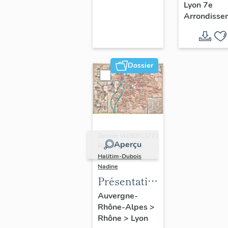
Lyon 7e
douches
Arrondisse
Delesser
Dossier
Dossier IA69001377 |
Aperçu
Réalisé par
Halitim-Dubois
Nadine
Présentation
et synthèse
Auvergne-
Rhône-Alpes
>
du
Rhône
>
Lyon
patrimoine