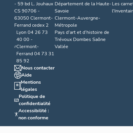
- 59 bd L. Jouhaux
Département de la Haute-
Les carne
CS 90706 -
Savoie
l'Inventai
63050 Clermont-
Clermont-Auvergne-
Ferrand cedex 2
Métropole
Lyon 04 26 73
Pays d’art et d’histoire de
40 00 -
Trévoux Dombes Saône
Clermont-
Vallée
Ferrand 04 73 31
85 92
Nous contacter
Aide
Mentions
légales
Politique de
confidentialité
Accessibilité :
non conforme