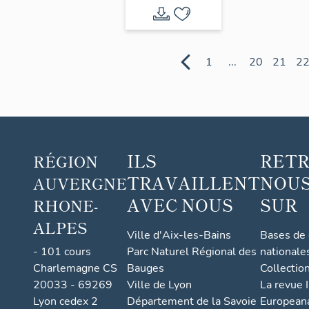
industriel
de la ville de
Lyon
1
...
20
21
2
ILS
RET
RÉGION
TRAVAILLENT
NOUS
AUVERGNE
AVEC NOUS
SUR
RHONE-
ALPES
Ville d'Aix-les-Bains
Bases de
- 101 cours
Parc Naturel Régional des
nationale
Charlemagne CS
Bauges
Collectio
20033 - 69269
Ville de Lyon
La revue I
Lyon cedex 2
Département de la Savoie
European