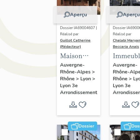
Aperçu
Aperçu
Dossier IA69004607 |
Dossier IA6900
Réalisé par
Réalisé par
Guillot Catherine
Chalabi Maryan
(Rédacteur)
Beccaria Anaïs
Maison
Immeuble
forte dite
hôtel Le
Auvergne-
Auvergne-
Rhône-Alpes
>
Rhône-Alp
château de
Garage
Rhône
>
Lyon
>
Rhône
>
Ly
la Buire,
Lyon 3e
Lyon 3e
couvent de
Arrondissement
Arrondisse
petites
soeurs de
l'Assomption,
école de
Dossier
Dos
rééducation