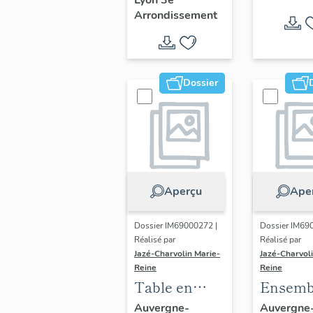
Lyon 3e
Fondation de
Arrondissement
l'automobile
Maruis Berlet
centre d'archives
Dossier
industrielles.
Aperçu
Ape
Dossier IM69000272 |
Dossier IM69
Réalisé par
Réalisé par
Jazé-Charvolin Marie-
Jazé-Charvol
Reine
Reine
Table en
Ensemb
cabaret à
deux
Auvergne-
Auvergne