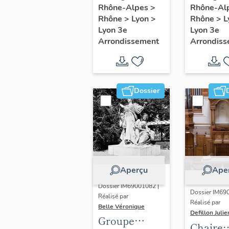
Rhône-Alpes
>
Rhône-Al
plateau
luminai
Rhône
>
Lyon
>
Rhône
>
L
d'entrejambe
Lyon 3e
Lyon 3e
Arrondissement
Arrondis
Dossier
Aperçu
Ape
Dossier IM69001082 |
Dossier IM69
Réalisé par
Réalisé par
Belle Véronique
Defillon Julie
Groupe
Chaire