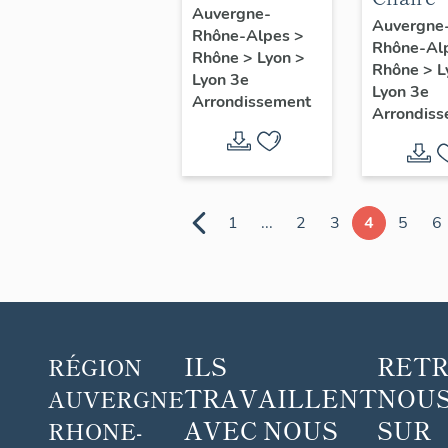
sculpté :
Auvergne-
pastora
Auvergne
Rhône-Alpes
>
Liberté
Rhône-Al
Rhône
>
Lyon
>
Rhône
>
L
Lyon 3e
Lyon 3e
Arrondissement
Arrondis
1
...
2
3
4
5
6
ILS
RET
RÉGION
TRAVAILLENT
NOUS
AUVERGNE
AVEC NOUS
SUR
RHONE-