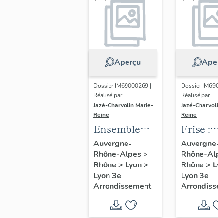
Aperçu
Ape
Dossier IM69000269 |
Dossier IM69
Réalisé par
Réalisé par
Jazé-Charvolin Marie-
Jazé-Charvol
Reine
Reine
Ensemble
Frise :
d'un bureau
Ecureui
Auvergne-
Auvergne
Rhône-Alpes
>
Rhône-Al
et de deux
Rhône
>
Lyon
>
Rhône
>
L
fauteuils du
Lyon 3e
Lyon 3e
bureau de
Arrondissement
Arrondis
Marius
Berliet