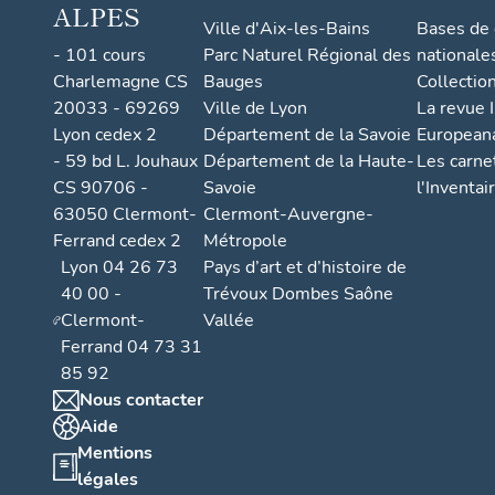
ALPES
Ville d'Aix-les-Bains
Bases de
- 101 cours
Parc Naturel Régional des
nationale
Charlemagne CS
Bauges
Collectio
20033 - 69269
Ville de Lyon
La revue I
Lyon cedex 2
Département de la Savoie
European
- 59 bd L. Jouhaux
Département de la Haute-
Les carne
CS 90706 -
Savoie
l'Inventai
63050 Clermont-
Clermont-Auvergne-
Ferrand cedex 2
Métropole
Lyon 04 26 73
Pays d’art et d’histoire de
40 00 -
Trévoux Dombes Saône
Clermont-
Vallée
Ferrand 04 73 31
85 92
Nous contacter
Aide
Mentions
légales