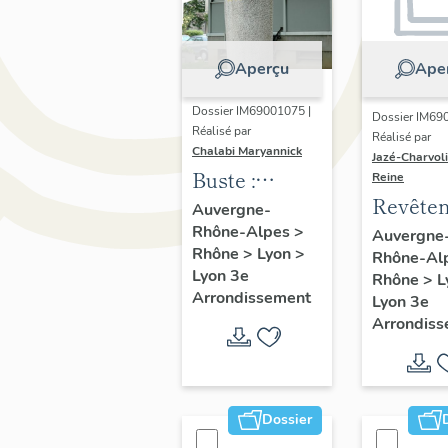
Aperçu
Ape
Dossier IM69001075 |
Dossier IM69
Réalisé par
Réalisé par
Chalabi Maryannick
Jazé-Charvol
Buste :
Reine
Revête
Edouard
Auvergne-
de sol
Rhône-Alpes
>
Herriot
Auvergne
Rhône
>
Lyon
>
Rhône-Al
Lyon 3e
Rhône
>
L
Arrondissement
Lyon 3e
Arrondis
Dossier