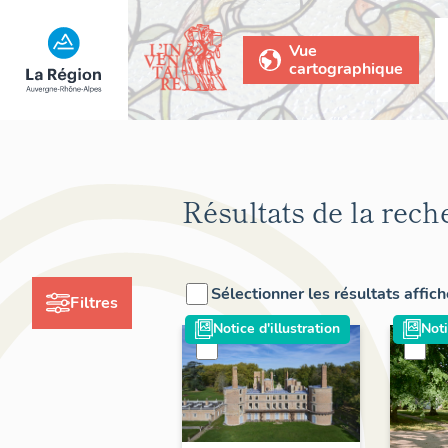
Vue
cartographique
Résultats de la rech
Sélectionner les résultats affic
Filtres
Notice d'illustration
Noti