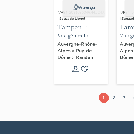
Aperçu
IVR84_20216300467NUC4A
IVR84_
|
Sauzade Lionel
|
Sauzad
Tampon
Tam
"administration
"adm
Vue générale
Vue g
des domaines
des 
Auvergne-Rhône-
Auver
Alpes
>
Puy-de-
Alpes
de Randan et de
de R
Dôme
>
Randan
Dôme
Montpensier"
Mont
1
2
3