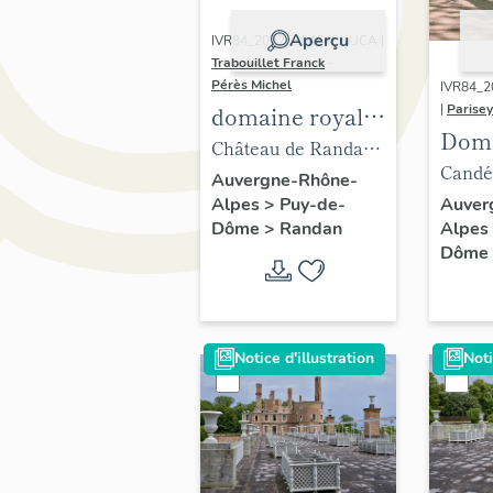
Aperçu
IVR84_20226304645NUCA |
Trabouillet Franck
-
Pérès Michel
IVR84_
domaine royal
|
Parisey
Doma
de Randan
Château de Randan,
de R
Candé
élévation sud, vue
Auvergne-Rhône-
Alpes
>
Puy-de-
Auver
aérienne (drone)
Dôme
>
Randan
Alpes
Dôme
Notice d'illustration
Noti