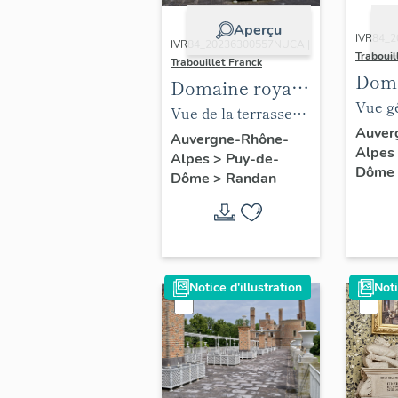
Aperçu
IVR84_2
IVR84_20236300557NUCA |
Trabouil
Trabouillet Franck
Doma
Domaine royal
de R
Vue gé
de Randan
Vue de la terrasse
terras
Auver
sur l'aile des
Auvergne-Rhône-
Alpes
des cu
Alpes
>
Puy-de-
cuisines avec son
Dôme
Dôme
>
Randan
pergol
mobilier
jardin
Notice d'illustration
Noti