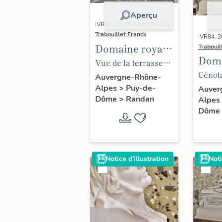
Aperçu
IVR84_20236300558NUCA |
Trabouillet Franck
IVR84_2
Domaine royal
Trabouil
Doma
de Randan
Vue de la terrasse
de R
Cénot
sur l'aile des
Auvergne-Rhône-
d'Orlé
Alpes
>
Puy-de-
Auver
cuisines avec son
Dôme
>
Randan
Alpes
Montp
mobilier
Dôme
la cha
Notice d'illustration
Noti