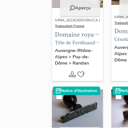
Aperçu
IVR84_2
IVR84_20236300576NUCA |
Trabouil
Trabouillet Franck
Doma
Domaine royal
de R
Cénot
de Randan
Tête de Ferdinand-
Charle
Auver
Philippe d'Orléans,
Auvergne-Rhône-
Alpes
comte 
Alpes
>
Puy-de-
dans la chapelle
Dôme
dans l
Dôme
>
Randan
Notice d'illustration
Noti