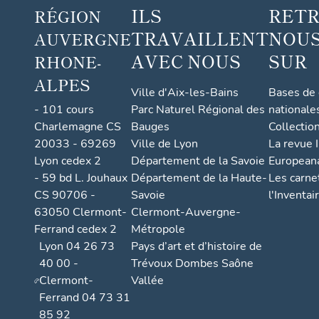
ILS
RET
RÉGION
TRAVAILLENT
NOUS
AUVERGNE
AVEC NOUS
SUR
RHONE-
ALPES
Ville d'Aix-les-Bains
Bases de
- 101 cours
Parc Naturel Régional des
nationale
Charlemagne CS
Bauges
Collectio
20033 - 69269
Ville de Lyon
La revue I
Lyon cedex 2
Département de la Savoie
European
- 59 bd L. Jouhaux
Département de la Haute-
Les carne
CS 90706 -
Savoie
l'Inventai
63050 Clermont-
Clermont-Auvergne-
Ferrand cedex 2
Métropole
Lyon 04 26 73
Pays d’art et d’histoire de
40 00 -
Trévoux Dombes Saône
Clermont-
Vallée
Ferrand 04 73 31
85 92