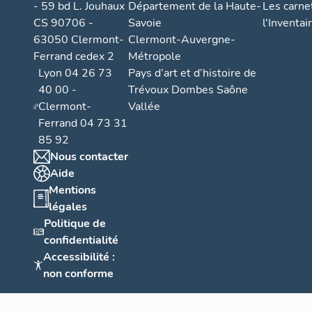
- 59 bd L. Jouhaux
Département de la Haute-
Les carne
CS 90706 -
Savoie
l'Inventai
63050 Clermont-
Clermont-Auvergne-
Ferrand cedex 2
Métropole
Lyon 04 26 73
Pays d’art et d’histoire de
40 00 -
Trévoux Dombes Saône
Clermont-
Vallée
Ferrand 04 73 31
85 92
Nous contacter
Aide
Mentions
légales
Politique de
confidentialité
Accessibilité :
non conforme