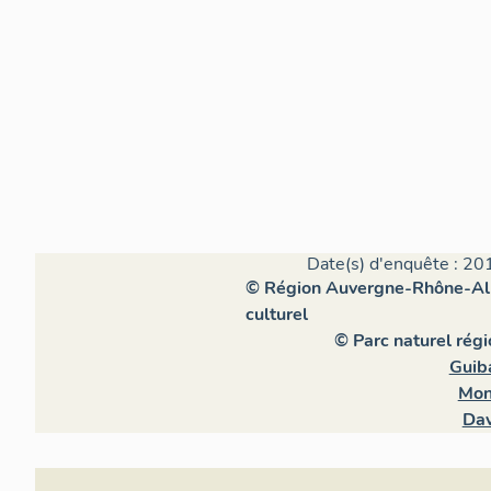
Date(s) d'enquête : 20
© Région Auvergne-Rhône-Alpe
culturel
© Parc naturel rég
Guib
Mon
Dav