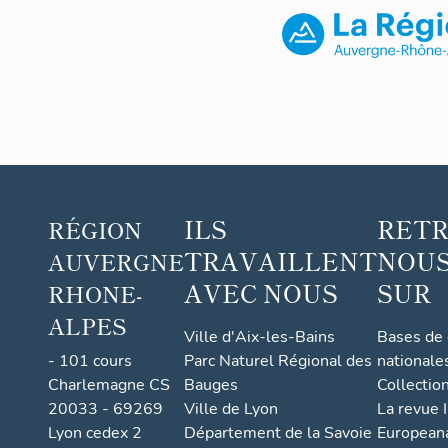
ILS
RET
RÉGION
TRAVAILLENT
NOUS
AUVERGNE
AVEC NOUS
SUR
RHONE-
ALPES
Ville d'Aix-les-Bains
Bases de
- 101 cours
Parc Naturel Régional des
nationale
Charlemagne CS
Bauges
Collectio
20033 - 69269
Ville de Lyon
La revue I
Lyon cedex 2
Département de la Savoie
European