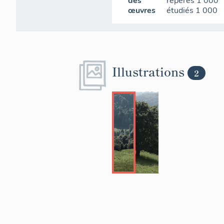
des
repérés
1 000
œuvres
étudiés
1 000
Illustrations
2