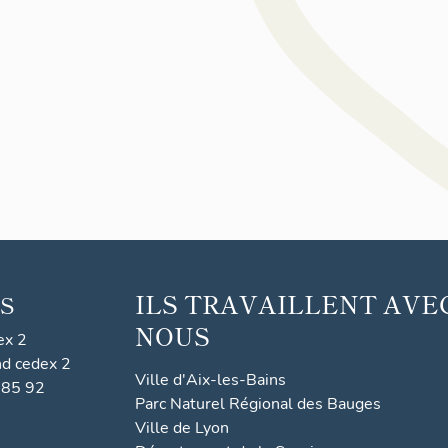
ILS TRAVAILLENT AVE
S
NOUS
ex 2
nd cedex 2
Ville d'Aix-les-Bains
 85 92
Parc Naturel Régional des Bauges
Ville de Lyon