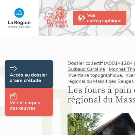
Vue
cartographique
Dossier collectif IA00141284 |
Guibaud Caroline
;
Monnet Thi
Accès au dossier
inventaire topographique, Inven
d’aire d’étude
régional du Massif des Bauges
Les fours à pain 
régional du Mass
Voir le corpus
des œuvres