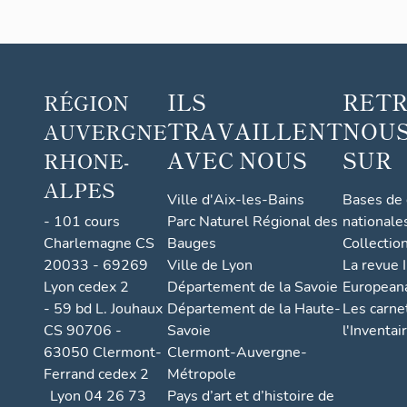
ILS
RET
RÉGION
TRAVAILLENT
NOUS
AUVERGNE
AVEC NOUS
SUR
RHONE-
ALPES
Ville d'Aix-les-Bains
Bases de
- 101 cours
Parc Naturel Régional des
nationale
Charlemagne CS
Bauges
Collectio
20033 - 69269
Ville de Lyon
La revue I
Lyon cedex 2
Département de la Savoie
European
- 59 bd L. Jouhaux
Département de la Haute-
Les carne
CS 90706 -
Savoie
l'Inventai
63050 Clermont-
Clermont-Auvergne-
Ferrand cedex 2
Métropole
Lyon 04 26 73
Pays d’art et d’histoire de