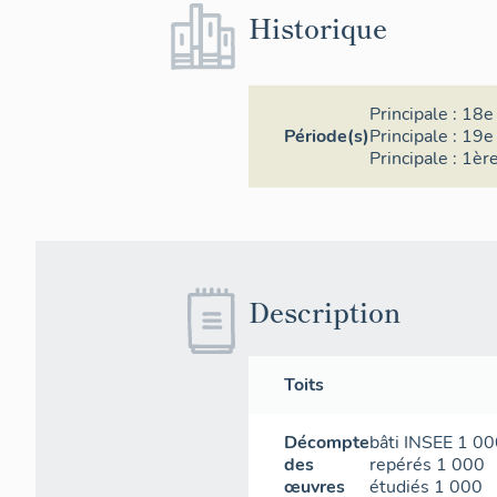
Historique
Principale :
18e 
Période(s)
Principale :
19e 
Principale :
1ère
Description
Toits
Décompte
bâti INSEE
1 00
des
repérés
1 000
œuvres
étudiés
1 000