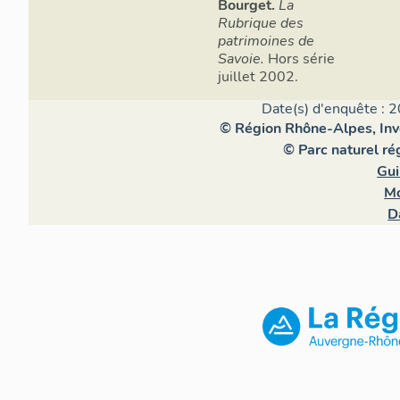
Bourget.
La
Rubrique des
patrimoines de
Savoie.
Hors série
juillet 2002.
Date(s) d'enquête : 2
© Région Rhône-Alpes, Inve
© Parc naturel r
Gui
Mo
D