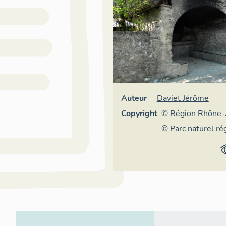
Auteur
Daviet Jérôme
Copyright
© Région Rhône-
Inventaire généra
© Parc naturel ré
patrimoine cultur
Massif des Bauge