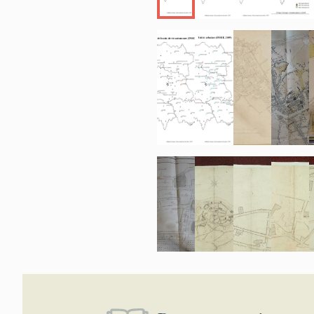
font plutôt l
aménagements
désordres. D
décalage entr
(par exemple,
début du XIX
concernant si
réalité tiend
les monts du 
de ville) ; p
sur plusieurs
exemple, la v
Riom entre l'
L'évolution d
d'aménagemen
le patrimoin
modification
archivées pou
table rase d
secteur de la