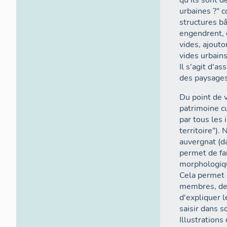
qu'ils sont d
urbaines ?" c
structures bâ
engendrent, du
vides, ajout
vides urbains
Il s'agit d'a
des paysages
Du point de 
patrimoine cu
par tous les
territoire"). 
auvergnat (d
permet de fai
morphologiqu
Cela permet 
membres, de 
d'expliquer l
saisir dans s
Illustrations