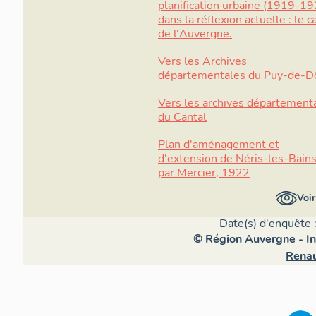
planification urbaine (1919-19
dans la réflexion actuelle : le c
de l'Auvergne.
Vers les Archives
départementales du Puy-de-
Vers les archives département
du Cantal
Plan d'aménagement et
d'extension de Néris-les-Bains
par Mercier, 1922
Voir
Date(s) d'enquête 
© Région Auvergne - In
Rena