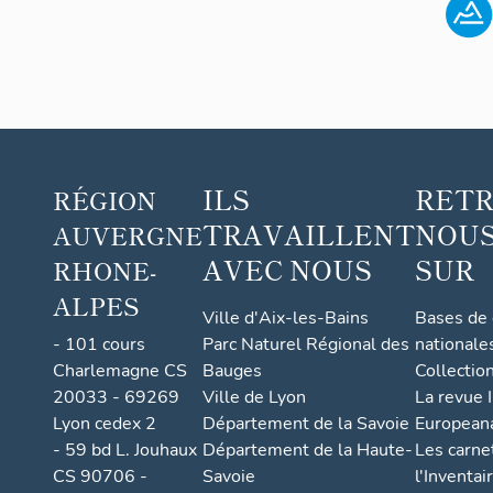
ILS
RET
RÉGION
TRAVAILLENT
NOUS
AUVERGNE
AVEC NOUS
SUR
RHONE-
ALPES
Ville d'Aix-les-Bains
Bases de
- 101 cours
Parc Naturel Régional des
nationale
Charlemagne CS
Bauges
Collectio
20033 - 69269
Ville de Lyon
La revue I
Lyon cedex 2
Département de la Savoie
European
- 59 bd L. Jouhaux
Département de la Haute-
Les carne
CS 90706 -
Savoie
l'Inventai