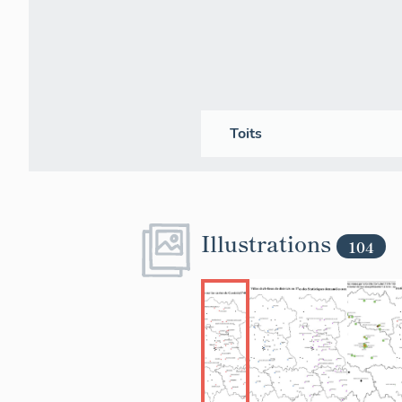
comme à Sain
comme la spé
forte des pit
composition 
de monuments
Cependant, la
ces points de
Toits
promontoires 
l'échelle de
aux angles d
Les plans d'
Illustrations
durées de vie
104
on s’en rend
en France, l
superpositio
témoignent. 
concernant l'
les PAEE pou
d'embellisse