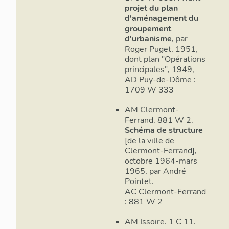
projet du plan
registres des
d'aménagement du
plausibles : v
groupement
préfectorale 
d'urbanisme
, par
1941 sous l'Ét
Roger Puget, 1951,
manière infor
prises par de
dont plan "Opérations
conservées ?
principales", 1949,
AD Puy-de-Dôme :
7
La greffe 
plusieurs tit
1709 W 333
auparavant su
Germain-Lem
AM Clermont-
Ferrand. 881 W 2.
Schéma de structure
[de la ville de
Clermont-Ferrand],
octobre 1964-mars
1965, par André
Pointet.
AC Clermont-Ferrand
: 881 W 2
AM Issoire. 1 C 11.