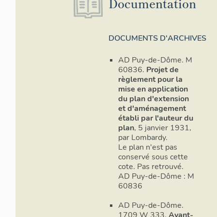
Documentation
1
Voir Mini
méthode et con
par Xavier de
méthodes, n°9
DOCUMENTS D'ARCHIVES
2
La carte s
l'opération V
AD Puy-de-Dôme. M
relation de ce
60836.
Projet de
dans le dossie
règlement pour la
3
L’idée vie
mise en application
rue à Rome, d
du plan d'extension
Brown et Ivor
et d'aménagement
italiennes. Vo
établi par l'auteur du
Entre l’émotio
plan
, 5 janvier 1931,
Sorbonne, 200
par Lombardy.
4
Pour la ju
Le plan n'est pas
le Cahier des 
conservé sous cette
dossier "Prése
cote. Pas retrouvé.
5
L'auteur 
AD Puy-de-Dôme : M
embellissemen
60836
cette question
plus difficile 
AD Puy-de-Dôme.
6
Au cours 
1709 W 333.
Avant-
décisions app