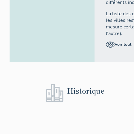
différents in
La liste des 
les villes re
mesure certai
l’autre).
Il s’agirait
Voir tout
l’intensité d
partir de co
rues, ou de c
que la ligne 
sachant que t
présentent u
Historique
puis comptabi
d’une ville
3
différents fr
finalement, c
manière à en 
L'identificat