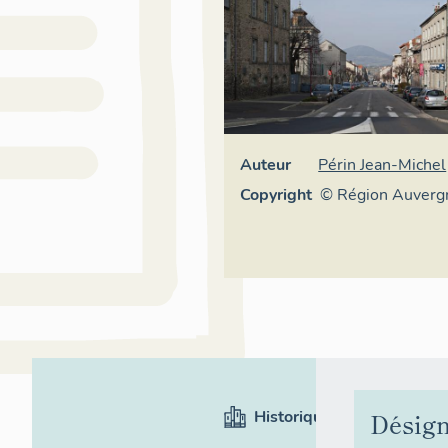
Auteur
Périn Jean-Michel
Copyright
© Région Auvergn
général du Patrim
ADAGP
Historique
Désign