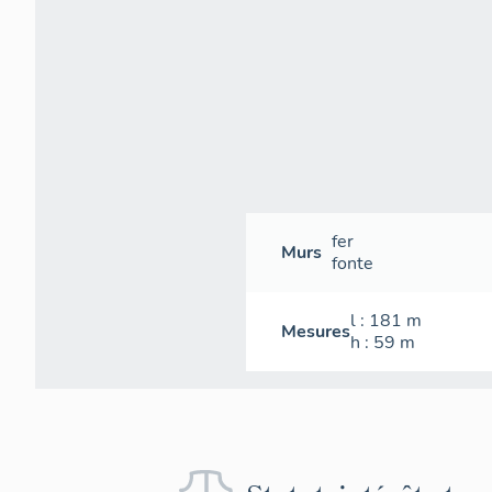
fer
Murs
fonte
l
: 181
m
Mesures
h
: 59
m