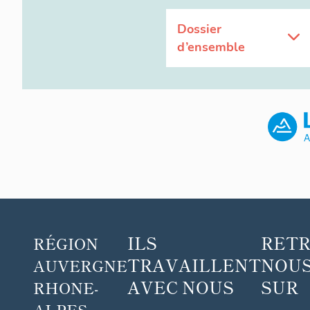
Dossier
d’ensemble
ILS
RET
RÉGION
TRAVAILLENT
NOUS
AUVERGNE
AVEC NOUS
SUR
RHONE-
ALPES