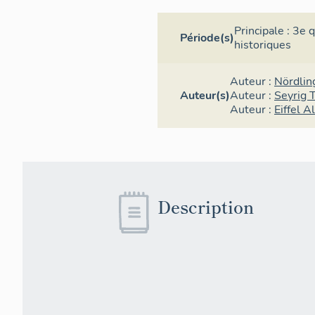
Principale :
3e q
Période(s)
historiques
Auteur :
Nördlin
Auteur(s)
Auteur :
Seyrig 
Auteur :
Eiffel 
Description