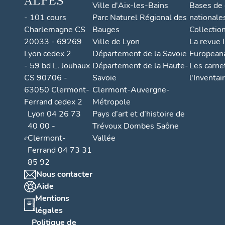
Ville d'Aix-les-Bains
Bases de
- 101 cours
Parc Naturel Régional des
nationale
Charlemagne CS
Bauges
Collectio
20033 - 69269
Ville de Lyon
La revue I
Lyon cedex 2
Département de la Savoie
European
- 59 bd L. Jouhaux
Département de la Haute-
Les carne
CS 90706 -
Savoie
l'Inventai
63050 Clermont-
Clermont-Auvergne-
Ferrand cedex 2
Métropole
Lyon 04 26 73
Pays d’art et d’histoire de
40 00 -
Trévoux Dombes Saône
Clermont-
Vallée
Ferrand 04 73 31
85 92
Nous contacter
Aide
Mentions
légales
Politique de