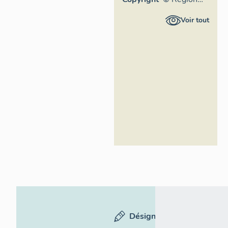
Auvergne -
Voir tout
Inventaire
général du
Patrimoine
culturel,
ADAGP
Désignation