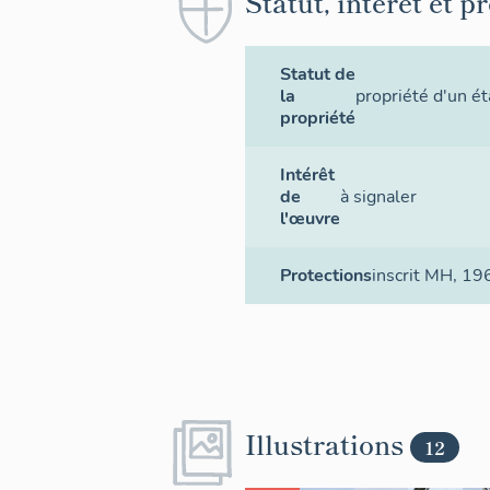
Statut, intérêt et p
Statut de
la
propriété d'un ét
propriété
Intérêt
de
à signaler
l'œuvre
Protections
inscrit MH
, 19
Illustrations
12