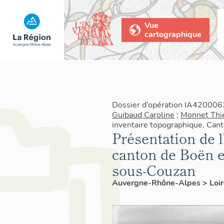
Vue
cartographique
Dossier d’opération IA4200062
Guibaud Caroline
;
Monnet Thi
inventaire topographique, Can
Présentation de 
canton de Boën e
sous-Couzan
Auvergne-Rhône-Alpes
>
Loi