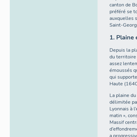
canton de B
préféré se t
auxquelles s
Saint-Georg
1. Plaine
Depuis la pl
du territoire
assez lente
émoussés qu
qui supporte
Haute (1640
La plaine du 
délimitée pa
Lyonnais à l
matin », con
Massif centr
d’effondreme
a progressi