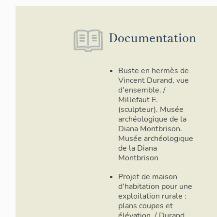
à flanc de c
relie Boën-
précisément 
Documentation
rythmé par l
alterner les 
Buste en hermès de
Plus haut, j
Vincent Durand, vue
villages d’Ai
d'ensemble. /
de gorges pr
Millefaut E.
parfois un pe
(sculpteur). Musée
alimentèrent
archéologique de la
moulins, sci
Diana Montbrison.
cultivé en m
Musée archéologique
qui couvrent
de la Diana
terrasses ét
Montbrison
Certains pin
Projet de maison
pain, étaien
d'habitation pour une
faciliter le
exploitation rurale :
fermes possé
plans coupes et
jusqu’à ce que cesse la fabrication du pain à la maison, vers la
élévation. / Durand,