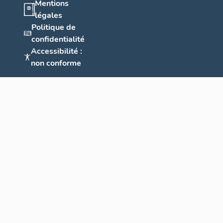
Mentions
fonction du 
laissés libr
légales
Politique de
La mise en œ
confidentialité
selon les sa
Accessibilité :
(voir illustr
non conforme
changements
des banchées
avant le XVI
parallélépi
cordons, lig
apparaissent
siècle, les r
parfois jusq
degrés, « à 
inclinaison 
fissures ver
sont voisine
pieds de lon
observées à 
m d’épaisseu