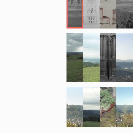
l’Onzon et d
et riches d’
réserve de B
Plusieurs co
important, l
saules, d’au
fraîcheur et 
Les vastes d
grands prop
bourgeoises,
fermiers ins
C’est le ca
Sulpice, Sai
Bouteresse,
Châtel pour 
En bordure d
frange de co
exposés. Le
Trelins, Mar