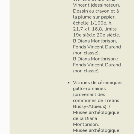
Seconde Gue
Vincent (dessinateur).
Dessin au crayon et à
La petite co
la plume sur papier,
du Forez à l
échelle 1/100e, h.
Lignon et de
21,7 x l. 16,8, limite
sur les rives
19e siècle 20e siècle.
route nation
B Diana Montbrison,
ferrée, avec
Fonds Vincent Durand
(non classé).
Ainsi se son
B Diana Montbrison :
(fig. 06, 07
Fonds Vincent Durand
dessus de la
(non classé)
d’Orpra, de 
Saint-Laure
Vitrines de céramiques
s’est implant
gallo-romaines
Lignon et du
(provenant des
communes de Trelins,
Le terroir va
Bussy-Albieux). /
en polycult
Musée archéologique
quelques cha
de la Diana
collines, une
Montbrison.
Hautes Chaum
Musée archéologique