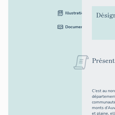
Illustrations
Désig
Documentation
Présent
C’est au nor
département 
communauté 
monts d’Auv
et plaine, 