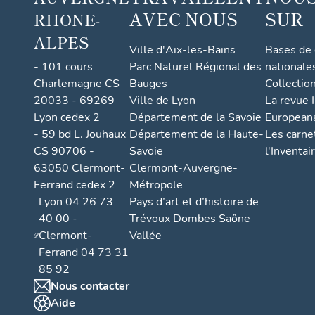
protégé non
AVEC NOUS
SUR
RHONE-
également p
ALPES
pisé est la 
Ville d'Aix-les-Bains
Bases de
de haut, la 
- 101 cours
Parc Naturel Régional des
nationale
les planches
Charlemagne CS
Bauges
Collectio
couches, ou 
20033 - 69269
Ville de Lyon
La revue I
appliqué au 
Lyon cedex 2
Département de la Savoie
European
remplissage.
- 59 bd L. Jouhaux
Département de la Haute-
Les carne
décoffrée po
progresse de
CS 90706 -
Savoie
l'Inventai
l’élévation 
63050 Clermont-
Clermont-Auvergne-
en réserve p
Ferrand cedex 2
Métropole
pierre, soit
Lyon 04 26 73
Pays d’art et d’histoire de
bâtis de boi
40 00 -
Trévoux Dombes Saône
et à l’érosi
Clermont-
Vallée
multiples ou
Ferrand 04 73 31
béton tandis
85 92
liaison des 
Nous contacter
trous qui se
Aide
destinées au