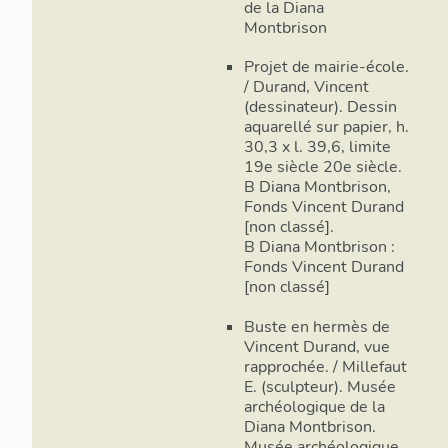
de la Diana
propices à c
Montbrison
mutation ver
orientée ver
Projet de mairie-école.
drainée, ame
/ Durand, Vincent
grandes expl
(dessinateur). Dessin
supplante ce
aquarellé sur papier, h.
parties plus
30,3 x l. 39,6, limite
plus petites
19e siècle 20e siècle.
marquée l’ex
B Diana Montbrison,
Fonds Vincent Durand
2. Les ma
[non classé].
B Diana Montbrison :
Fonds Vincent Durand
A la diversi
[non classé]
corresponden
Ceux-ci sont
Buste en hermès de
bouleversem
Vincent Durand, vue
XXe siècle,
rapprochée. / Millefaut
et à l’appar
E. (sculpteur). Musée
sol forézien 
archéologique de la
collines et s
Diana Montbrison.
mêlée de gor
Musée archéologique