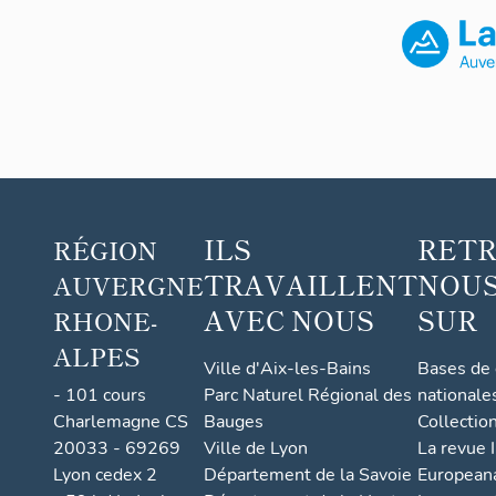
ILS
RET
RÉGION
TRAVAILLENT
NOUS
AUVERGNE
AVEC NOUS
SUR
RHONE-
ALPES
Ville d'Aix-les-Bains
Bases de
- 101 cours
Parc Naturel Régional des
nationale
Charlemagne CS
Bauges
Collectio
20033 - 69269
Ville de Lyon
La revue I
Lyon cedex 2
Département de la Savoie
European