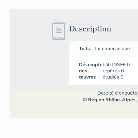
Description
Toits
tuile mécanique
Décompte
bâti INSEE
0
des
repérés
0
œuvres
étudiés
0
Date(s) d'enquête 
© Région Rhône-Alpes, I