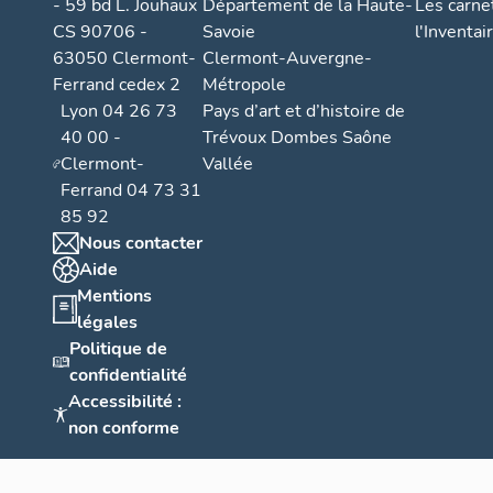
- 59 bd L. Jouhaux
Département de la Haute-
Les carne
CS 90706 -
Savoie
l'Inventai
63050 Clermont-
Clermont-Auvergne-
Ferrand cedex 2
Métropole
Lyon 04 26 73
Pays d’art et d’histoire de
40 00 -
Trévoux Dombes Saône
Clermont-
Vallée
Ferrand 04 73 31
85 92
Nous contacter
Aide
Mentions
légales
Politique de
confidentialité
Accessibilité :
non conforme