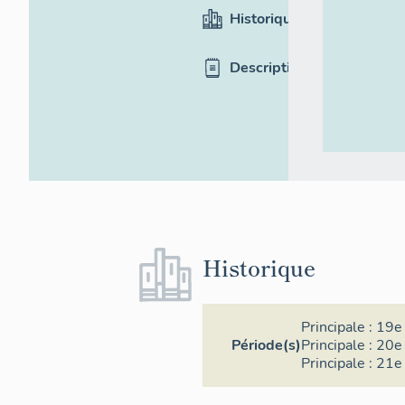
Historique
Description
Historique
Principale :
19e 
Période(s)
Principale :
20e 
Principale :
21e 