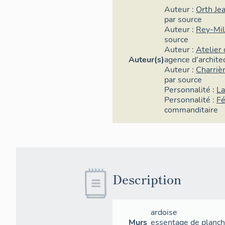
suivent un évas
Auteur :
Orth Je
équivalentes à 
par source
même dans le pla
Auteur :
Rey-Mil
source
sur la hauteur 
Auteur :
Atelier
supérieure du b
Auteur(s)
agence d'archite
technique repos
Auteur :
Charriè
identiques mais
par source
chaque niveau.
Personnalité :
La
Personnalité :
Fé
commanditaire
Description
ardoise
Murs
essentage de planc