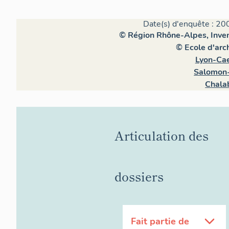
Date(s) d'enquête : 20
© Région Rhône-Alpes, Invent
© Ecole d'arc
Lyon-Cae
Salomon-
Chala
Articulation des
dossiers
Fait partie de