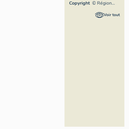
Copyright
© Région
Rhône-
Voir tout
Alpes,
Inventaire
général du
patrimoine
culturel