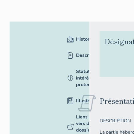
Historique
Désigna
Description
Statut,
intérêt et
protection
Présentat
Illustrations
Liens
DESCRIPTION
vers des
dossiers
La partie héber