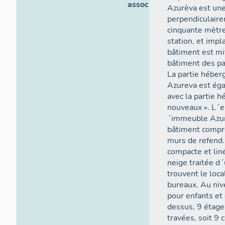
associés
Azurèva est une
perpendiculaire
cinquante mètre
station, et impl
bâtiment est mi
bâtiment des p
La partie héber
Azureva est ég
avec la partie 
nouveaux ». L´e
´immeuble Azur
bâtiment compr
murs de refend
compacte et lin
neige traitée d
trouvent le local
bureaux. Au niv
pour enfants et
dessus, 9 étag
travées, soit 9 