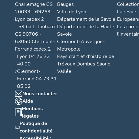
Charlemagne CS
Bauges
Collectio
20033 - 69269
Ville de Lyon
La revue I
Lyon cedex 2
Département de la Savoie
European
- 59 bd L. Jouhaux
Département de la Haute-
Les carne
CS 90706 -
Savoie
l'Inventai
63050 Clermont-
Clermont-Auvergne-
Ferrand cedex 2
Métropole
Lyon 04 26 73
Pays d’art et d’histoire de
40 00 -
Trévoux Dombes Saône
Clermont-
Vallée
Ferrand 04 73 31
85 92
Nous contacter
Aide
Mentions
légales
Politique de
confidentialité
Accessibilité :