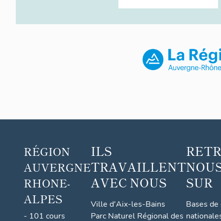
ILS
RET
RÉGION
TRAVAILLENT
NOUS
AUVERGNE
AVEC NOUS
SUR
RHONE-
ALPES
Ville d'Aix-les-Bains
Bases de
- 101 cours
Parc Naturel Régional des
nationale