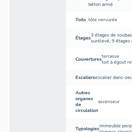
béton armé
Toits
tôle nervurée
3 étages de souba
Étages
surélevé
,
9 étages 
terrasse
Couvertures
toit à égout r
Escaliers
escalier dans-oe
Autres
organes
ascenseur
de
circulation
immeuble perpe
Typologies
niveaux, coursi