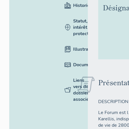
Historique
Désigna
Statut,
intérêt et
protection
Illustrations
Documentation
Liens
Présenta
vers des
dossiers
associés
DESCRIPTION
Le Forum est l
Karellis, indi
de vie de 2800