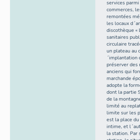
services parmi
commerces, les
remontées méca
les locaux d´a
discothèque « 
sanitaires pub
circulaire trac
un plateau au 
´implantation 
préserver des 
anciens qui for
marchande épou
adopte la form
dont la partie 
de la montagne
limité au repl
limite sur les
est la place du
intime, et l´a
la station. Par