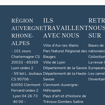
ILS
RET
RÉGION
TRAVAILLENT
NOUS
AUVERGNE
AVEC NOUS
SUR
RHONE-
ALPES
Ville d'Aix-les-Bains
Bases de
- 101 cours
Parc Naturel Régional des
nationale
Charlemagne CS
Bauges
Collectio
20033 - 69269
Ville de Lyon
La revue I
Lyon cedex 2
Département de la Savoie
European
- 59 bd L. Jouhaux
Département de la Haute-
Les carne
CS 90706 -
Savoie
l'Inventai
63050 Clermont-
Clermont-Auvergne-
Ferrand cedex 2
Métropole
Lyon 04 26 73
Pays d’art et d’histoire de
40 00 -
Trévoux Dombes Saône