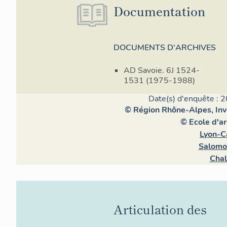
Documentation
DOCUMENTS D'ARCHIVES
AD Savoie. 6J 1524-
1531 (1975-1988)
Date(s) d'enquête : 2
© Région Rhône-Alpes, Inve
© Ecole d'a
Lyon-C
Salomo
Chal
Articulation des