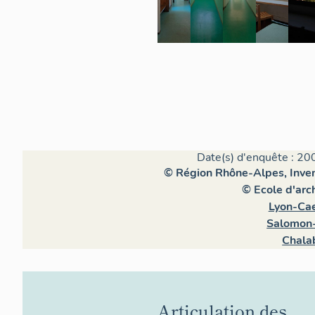
Date(s) d'enquête : 20
© Région Rhône-Alpes, Invent
© Ecole d'arc
Lyon-Cae
Salomon-
Chala
Articulation des