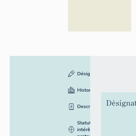
Désignation
Historique
Désigna
Description
Statut,
intérêt et