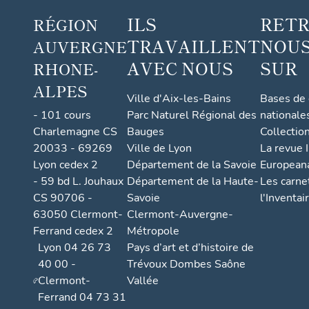
ILS
RET
RÉGION
TRAVAILLENT
NOUS
AUVERGNE
AVEC NOUS
SUR
RHONE-
ALPES
Ville d'Aix-les-Bains
Bases de
- 101 cours
Parc Naturel Régional des
nationale
Charlemagne CS
Bauges
Collectio
20033 - 69269
Ville de Lyon
La revue I
Lyon cedex 2
Département de la Savoie
European
- 59 bd L. Jouhaux
Département de la Haute-
Les carne
CS 90706 -
Savoie
l'Inventai
63050 Clermont-
Clermont-Auvergne-
Ferrand cedex 2
Métropole
Lyon 04 26 73
Pays d’art et d’histoire de
40 00 -
Trévoux Dombes Saône
Clermont-
Vallée
Ferrand 04 73 31