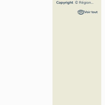
Copyright
© Région
Rhône-
Voir tout
Alpes,
Inventaire
général du
patrimoine
culturel