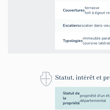
terrasse
Couvertures
toit à égout r
Escaliers
escalier dans-oe
immeuble paral
Typologies
coursive latéra
Statut, intérêt et p
Statut de
propriété d'un é
la
départemental
propriété