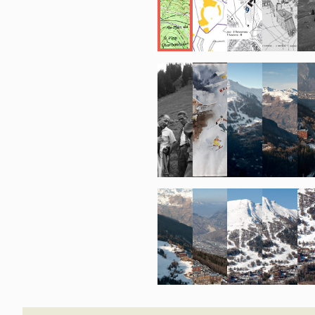
La station des 
mars 2003.
DESCRIPTION
Situé au sud d
des Karellis o
Aiguilles d'Ar
Chaudannes 2 5
alpages de Mon
longue et lisse
Se développan
skiable exposé
conditions d'e
desservies par
´image d'une s
´environnemen
fonctionnement
maîtrisée.