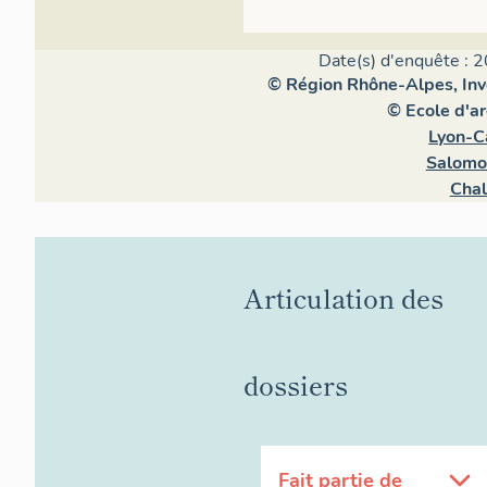
couvrements de
Cette cohérence
Date(s) d'enquête : 2
du mouvement 
© Région Rhône-Alpes, Inve
habiter. Les va
© Ecole d'a
divertir, en par
Lyon-C
développer.
Salomo
Chal
Articulation des
dossiers
Fait partie de