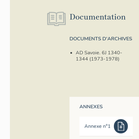
Le village, con
du replat de l'
Documentation
station, où so
la station étan
circulation « sk
DOCUMENTS D'ARCHIVES
La station (La
amphithéâtre a
AD Savoie. 6J 1340-
Les circulatio
1344 (1973-1978)
et échanges, to
concentrations
Du fait de l'ex
grosses unités
´impact sur le 
´entretien, no
ANNEXES
implantés perp
l'impression d
présente une g
Annexe n°1
volumes parall
l'uniformité d