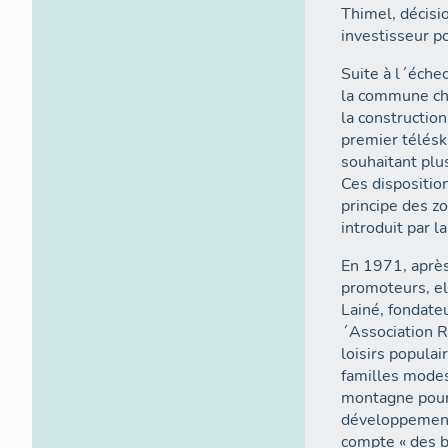
Thimel, décisi
investisseur po
Suite à l´éche
la commune ch
la construction
premier télésk
souhaitant plus
Ces dispositio
principe des z
introduit par l
En 1971, après
promoteurs, el
Lainé, fondate
´Association 
loisirs populai
familles modest
montagne pour 
développement 
compte « des b