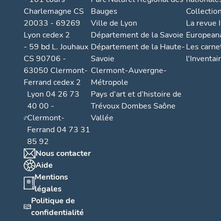
Charlemagne CS
Bauges
Collectio
20033 - 69269
Ville de Lyon
La revue I
Lyon cedex 2
Département de la Savoie
European
- 59 bd L. Jouhaux
Département de la Haute-
Les carne
CS 90706 -
Savoie
l'Inventai
63050 Clermont-
Clermont-Auvergne-
Ferrand cedex 2
Métropole
Lyon 04 26 73
Pays d’art et d’histoire de
40 00 -
Trévoux Dombes Saône
Clermont-
Vallée
Ferrand 04 73 31
85 92
Nous contacter
Aide
Mentions
légales
Politique de
confidentialité