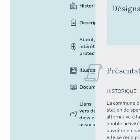
Historique
Désigna
Description
Statut,
intérêt et
protection
Présenta
Illustrations
Documentation
HISTORIQUE
La commune de
Liens
station de spo
vers des
alternative à l
dossiers
double activité
associés
ouvrière en ba
elle se rend pr