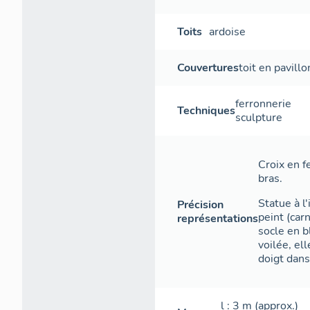
Toits
ardoise
Couvertures
toit en pavillo
ferronnerie
Techniques
sculpture
Croix en f
bras.
Statue à l'
Précision
peint (car
représentations
socle en bl
voilée, el
doigt dans
l
: 3
m
(approx.)