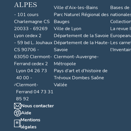
ALPES
Ville d'Aix-les-Bains
Bases de
- 101 cours
Parc Naturel Régional des
nationale
Charlemagne CS
Bauges
Collectio
20033 - 69269
Ville de Lyon
La revue I
Lyon cedex 2
Département de la Savoie
European
- 59 bd L. Jouhaux
Département de la Haute-
Les carne
CS 90706 -
Savoie
l'Inventai
63050 Clermont-
Clermont-Auvergne-
Ferrand cedex 2
Métropole
Lyon 04 26 73
Pays d’art et d’histoire de
40 00 -
Trévoux Dombes Saône
Clermont-
Vallée
Ferrand 04 73 31
85 92
Nous contacter
Aide
Mentions
légales