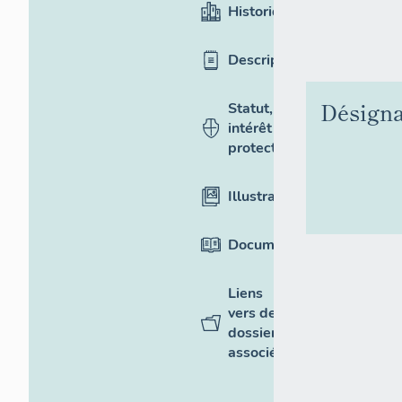
Historique
Description
Désigna
Statut,
intérêt et
protection
Illustrations
Documentation
Liens
vers des
dossiers
associés