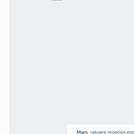
Murs
calcaire
moellon
end