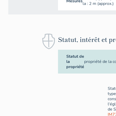
Mesures
la
: 2
m
(approx.)
Statut, intérêt et p
Statut de
la
propriété de la
propriété
Sta
type
cons
l'ég
de S
IM7