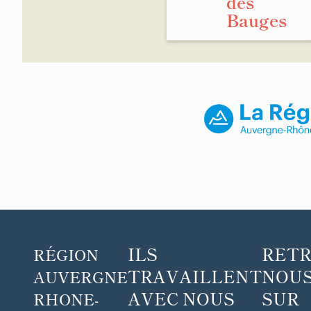
des
Bauges
ILS
RET
RÉGION
TRAVAILLENT
NOUS
AUVERGNE
AVEC NOUS
SUR
RHONE-