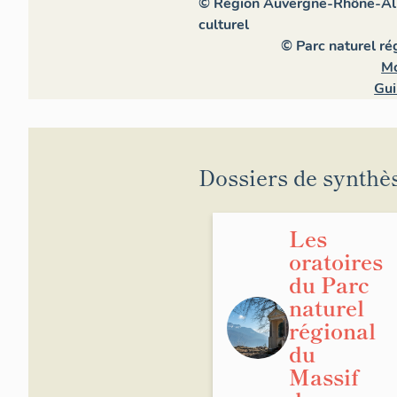
© Région Auvergne-Rhône-Alpe
culturel
© Parc naturel r
Mo
Gui
Dossiers de synthè
Les
oratoires
du Parc
naturel
régional
du
Massif