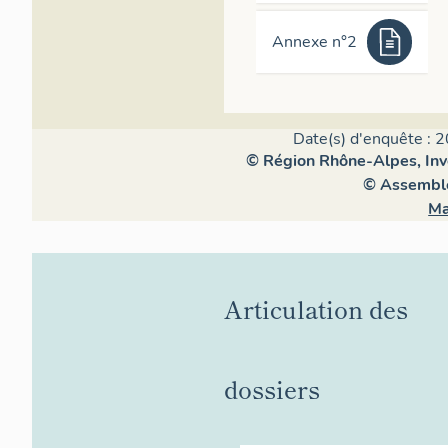
Annexe n°2
Date(s) d'enquête : 2
© Région Rhône-Alpes, Inve
© Assemblé
Ma
Articulation des
dossiers