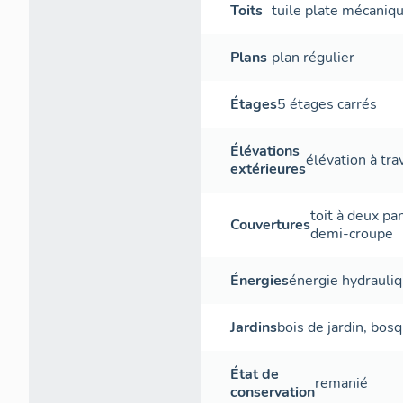
Toits
tuile plate mécaniq
Plans
plan régulier
Étages
5 étages carrés
Élévations
élévation à tr
extérieures
toit à deux p
Couvertures
demi-croupe
Énergies
énergie hydrauli
Jardins
bois de jardin
,
bosq
État de
remanié
conservation