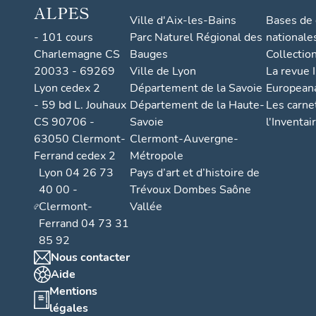
ALPES
Ville d'Aix-les-Bains
Bases de
- 101 cours
Parc Naturel Régional des
nationale
Charlemagne CS
Bauges
Collectio
20033 - 69269
Ville de Lyon
La revue I
Lyon cedex 2
Département de la Savoie
European
- 59 bd L. Jouhaux
Département de la Haute-
Les carne
CS 90706 -
Savoie
l'Inventai
63050 Clermont-
Clermont-Auvergne-
Ferrand cedex 2
Métropole
Lyon 04 26 73
Pays d’art et d’histoire de
40 00 -
Trévoux Dombes Saône
Clermont-
Vallée
Ferrand 04 73 31
85 92
Nous contacter
Aide
Mentions
légales