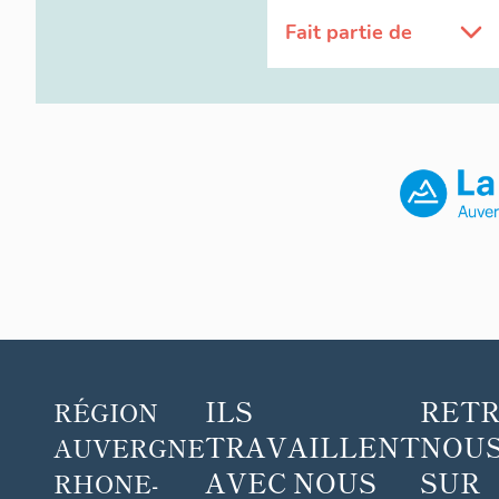
Fait partie de
ILS
RET
RÉGION
TRAVAILLENT
NOUS
AUVERGNE
AVEC NOUS
SUR
RHONE-