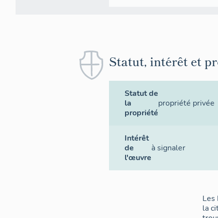
Statut, intérêt et p
Statut de
la
propriété privée
propriété
Intérêt
de
à signaler
l'œuvre
Les 
la ci