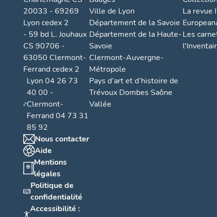
20033 - 69269
Ville de Lyon
La revue I
Lyon cedex 2
Département de la Savoie
European
- 59 bd L. Jouhaux
Département de la Haute-
Les carne
CS 90706 -
Savoie
l'Inventai
63050 Clermont-
Clermont-Auvergne-
Ferrand cedex 2
Métropole
Lyon 04 26 73
Pays d’art et d’histoire de
40 00 -
Trévoux Dombes Saône
Clermont-
Vallée
Ferrand 04 73 31
85 92
Nous contacter
Aide
Mentions
légales
Politique de
confidentialité
Accessibilité :