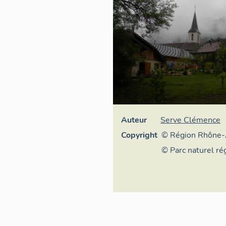
Auteur
Serve Clémence
Copyright
© Région Rhône-
Inventaire généra
© Parc naturel ré
patrimoine cultur
Massif des Bauge