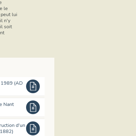
e
En 1771, il est entre les mains du sénateur du Freney. Sous
e le
peut lui
pillé puis incendié. Il ne sera jamais relevé et servi comme c
il n'y
Châtellenie de Cusy
l soit
nt
Le château de Cusy est le siège d'une petite châtellenie, 
(mandamentum), appartenant au bailliage de Savoie. Il s’agi
relevé des comtes de Genève et de Savoie, selon les période
de 1287 au comté de Savoie. Dans l'organisation du comté d
bailliage de Savoie.
Le châtelain est un « [officier], nommé pour une durée défini
est chargé de la gestion de la châtellenie, il perçoit les rev
- 1989 (AD
s'occupe de l'entretien du château. Le châtelain est parfois
comptes, qui rédige « au net [...] le rapport annuellement r
lieutenant ». https://fr.wikipedia.org/wiki/Ch%C3%A2teau
le Nant
Un deuxième château se trouvait sur la commune au N-O su
et Cusy et appartenait à la famille de Fésigny (étudié : IA
ruction d'un
différend entre Jacques 1er de Montmayeur et Guy de Frési
 1882)
justice, se solde par la décapitation du second et fait grand b