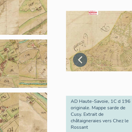
par un château qui semble avoir été bâti par le premier c
Blanches-Mains. (Georges Chapier. Revue Savoisienne, 19
« Il est hors de doute que la voie à l’entrée de Vernet (Gru
Chéran par le vieux chemin assez raide et en lacet qui y con
lieu-dit « vers le pont », il tournait à gauche et franchissait
s’appuyait à la rive droite sur un banc molassique qui servai
culées et se reliait par une voûte en pierre à la rive voisine.
moulin Vauteret et passant sous les épaisses murailles du
bord de l’abîme pour défendre et fermer le passage, elle gag
(Charles Marteaux et Marc le Roux, revue Savoisienne 190
Notons également les ruines d'un ancien pont romain, dont i
enjambant le Chéran, en amont du pont de Banges. Le pont
et était situé sur la voie romaine, très fréquentée pendant l
Annecy à Chambéry, par le col de Leschaux, la commune d'Ari
AD Haute-Savoie, 1C d 196
originale. Mappe sarde de
En 1022, la paroisse de Cusy est mentionnée pour la premiè
Cusy. Extrait de
comme relevant du comté de Genève. Elle est une possessi
châtaigneraies vers Chez le
don de l’église à l'évêque de Langres sous certaines conditi
Rossant
mention d'un château remonte à 1263 (étudié : IA74002513)