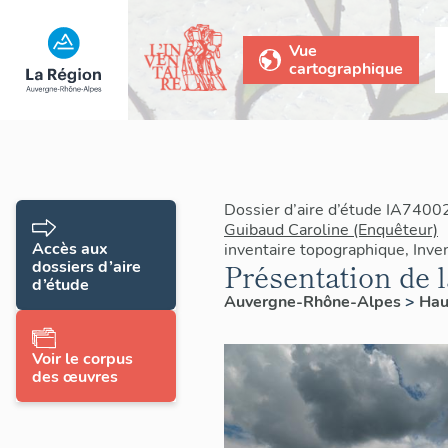
Vue
cartographique
Dossier d’aire d’étude IA7400
Guibaud Caroline (Enquêteur)
Accès aux
inventaire topographique, Inve
dossiers d’aire
Présentation de
d’étude
Auvergne-Rhône-Alpes
>
Hau
Voir le corpus
des œuvres