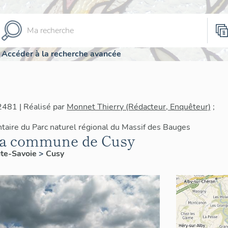
Accéder à la recherche avancée
2481 | Réalisé par
Monnet Thierry (Rédacteur, Enquêteur)
;
ntaire du Parc naturel régional du Massif des Bauges
 la commune de Cusy
te-Savoie
>
Cusy