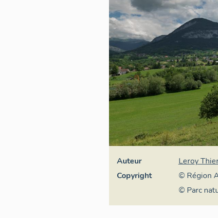
Auteur
Leroy Thie
Copyright
© Région A
général du 
© Parc nat