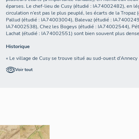
éparses. Le chef-lieu de Cusy (étudié : IA74002482), en lé
circulation n’est pas le plus peuplé, les écarts de la Tropaz
Pallud (étudié : IA74003004), Balevaz (étudié : IA7400249
IA74002538), Chez les Bogeys (étudié : IA74002544), Pét
Lachat (étudié : IA74002551) sont bien souvent plus dense
Historique
« Le village de Cusy se trouve situé au sud-ouest d’Annecy su
gauche du Chéran, relie la vallée de l’Isère à celle du Fier. I
Voir tout
d’une autre route qui vient d’Aix-les-Bains. C’est par là que 
romaine qui conduisait directement de Chambéry à Genève p
plus tard abandonnée au profit de la route royale passant p
en 1818 et seuls en subsistent de nos jours quelques vest
pont sur le Chéran.
C’est lors de la construction de la voie romaine, et en vue d
nommé Cusius aurait fait édifier, au sommet d’une motte arti
poste d’observation.
Cette villa fut détruite lors des invasions barbares et remp