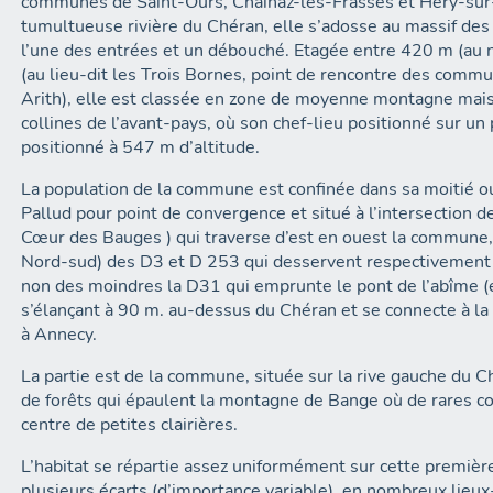
communes de Saint-Ours, Chainaz-les-Frasses et Héry-sur-A
tumultueuse rivière du Chéran, elle s’adosse au massif des B
l’une des entrées et un débouché. Etagée entre 420 m (au 
(au lieu-dit les Trois Bornes, point de rencontre des comm
Arith), elle est classée en zone de moyenne montagne mais
collines de l’avant-pays, où son chef-lieu positionné sur un
positionné à 547 m d’altitude.
La population de la commune est confinée dans sa moitié o
Pallud pour point de convergence et situé à l’intersection de la D 911 (Aix-les-Bains /le
Cœur des Bauges ) qui traverse d’est en ouest la commune, 
Nord-sud) des D3 et D 253 qui desservent respectivement Héry et Chainaz, et enfin, et
non des moindres la D31 qui emprunte le pont de l’abîme 
s’élançant à 90 m. au-dessus du Chéran et se connecte à l
à Annecy.
La partie est de la commune, située sur la rive gauche du 
de forêts qui épaulent la montagne de Bange où de rares co
centre de petites clairières.
L’habitat se répartie assez uniformément sur cette premiè
plusieurs écarts (d’importance variable), en nombreux lieux