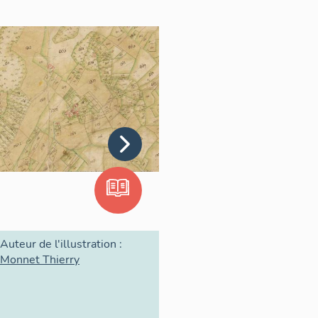
omte de Savoie Humbert-aux-
47)
ffy) ne pouvait que descendre au
duit actuellement. Arrivé au
 le torrent sur un pont. Ce pont
t d’appui naturel à l’une des
 De là elle escaladait par le
 château de Cusy perché au
nait la villa Cusiacus »
0)
l reste les traces des piles
 de Banges datait des Romains
a bonne saison, qui reliait
th et le col de Plainpalais.
Auteur de l'illustration :
Monnet Thierry
re fois dans une charte,
on du comte Humbert, qui fait
ons, de l'église. La première
. Il semble que dès le XIIe