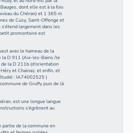
lby, et au nord-est par la
auges, dont elle est à la fois
niveau du Chéran) et 1 365 m
unes de Cusy, Saint-Offenge et
 s’étend largement dans les
 petit promontoire est
uest avec le hameau de la
de la D 211b (d’orientation
(étudié : IA74002525 )
a commune de Gruffy puis de là
Chéran, est une longue langue
nstructions s’égrènent au
re partie de la commune en
-dits et fermes isolées