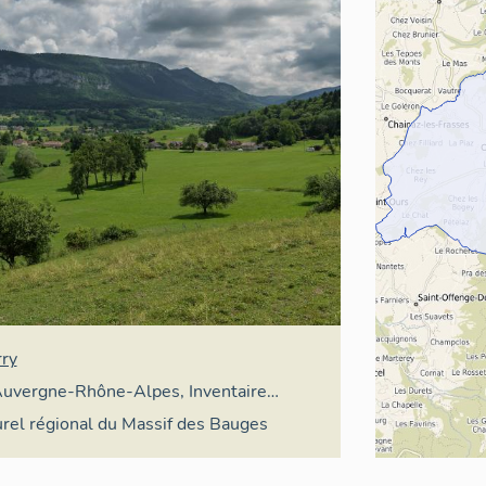
rry
uvergne-Rhône-Alpes, Inventaire
patrimoine culturel
urel régional du Massif des Bauges