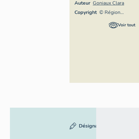
Auteur
Goniaux Clara
Copyright
© Région
Auvergne-
Voir tout
Rhône-Alpes,
Inventaire
général du
patrimoine
culturel
Désignation