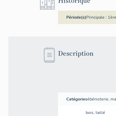
Historique
Période(s)
Principale :
1ère
Description
Catégories
ébénisterie
,
ma
bois
,
taillé