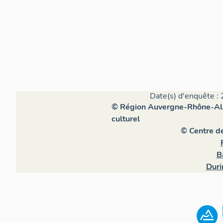
Date(s) d'enquête : 
© Région Auvergne-Rhône-Alpe
culturel
© Centre d
B
Duri