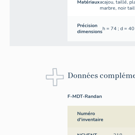
Matériaux
acajou
,
taillé
,
pl
marbre
,
noir
tail
Précision
h = 74 ; d = 40
dimensions
Données compléme
F-MDT-Randan
Numéro
d'inventaire