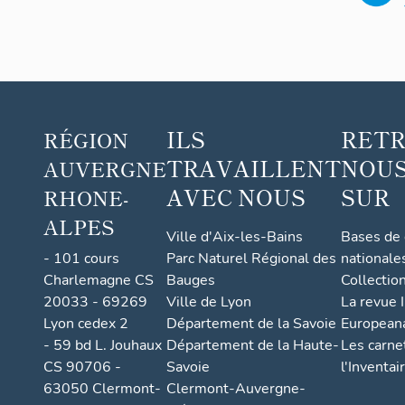
ILS
RET
RÉGION
TRAVAILLENT
NOUS
AUVERGNE
AVEC NOUS
SUR
RHONE-
ALPES
Ville d'Aix-les-Bains
Bases de
- 101 cours
Parc Naturel Régional des
nationale
Charlemagne CS
Bauges
Collectio
20033 - 69269
Ville de Lyon
La revue I
Lyon cedex 2
Département de la Savoie
European
- 59 bd L. Jouhaux
Département de la Haute-
Les carne
CS 90706 -
Savoie
l'Inventai
63050 Clermont-
Clermont-Auvergne-