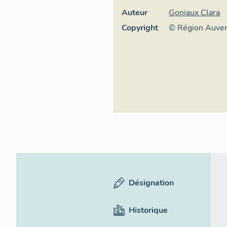
Auteur
Goniaux Clara
Copyright
© Région Auve
Inventaire géné
culturel
Désignation
Historique