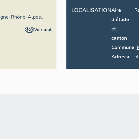
LOCALISATION
Aire
R
rgne-Rhône-Alpes,
d'étude
ral du patrimoine
et
Voir tout
canton
Commune
Adresse
p