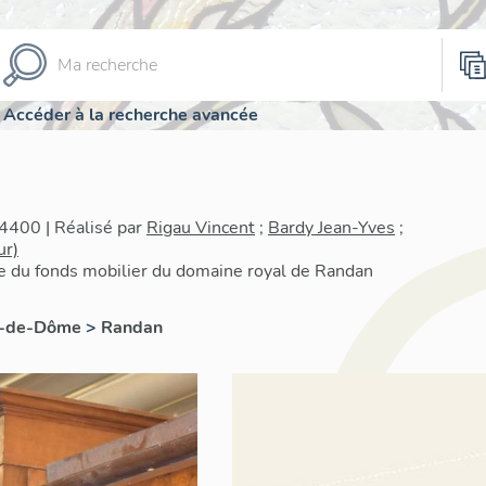
Accéder à la recherche avancée
4400 | Réalisé par
Rigau Vincent
;
Bardy Jean-Yves
;
ur)
re du fonds mobilier du domaine royal de Randan
y-de-Dôme
>
Randan