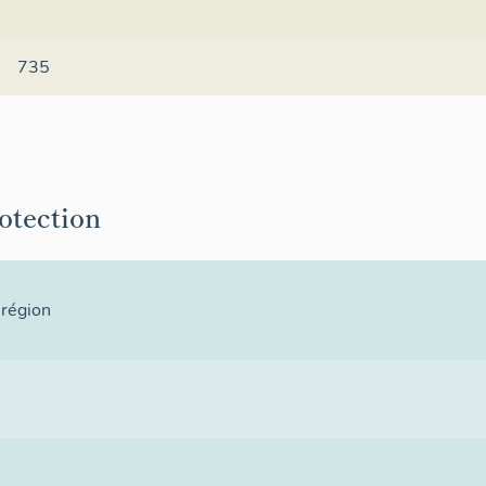
735
rotection
 région