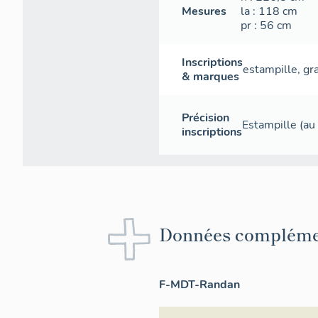
Mesures
la
: 118
cm
pr
: 56
cm
Inscriptions
estampille
,
gr
& marques
Précision
Estampille (au 
inscriptions
Données compléme
F-MDT-Randan