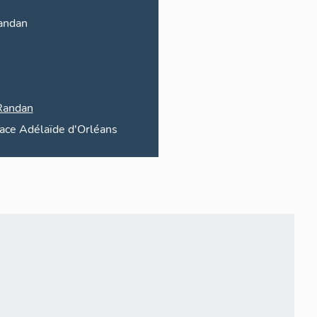
andan
Randan
lace
Adélaïde d'Orléans