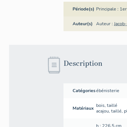
Période(s)
Principale :
1er
Auteur(s)
Auteur :
Jacob
Description
Catégories
ébénisterie
bois
,
taillé
Matériaux
acajou
,
taillé
,
p
h
: 226,5
cm