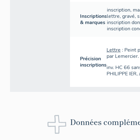
inscription
,
ma
Inscriptions
lettre
,
gravé
,
s
& marques
inscription do
inscription con
Lettre
: Peint 
par Lemercier.
Précision
inscriptions
inv. HC 66 sans
PHILIPPE IER, /
Données compléme