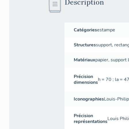
Description
Catégories
estampe
Structures
support
,
rectang
Matériaux
papier
,
support
Précision
h = 70 ; la = 4
dimensions
Iconographies
Louis-Philip
Précision
Louis Phili
représentations