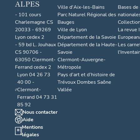
ALPES
Ville d'Aix-les-Bains
Bases de
- 101 cours
Parc Naturel Régional des
nationale
Charlemagne CS
Bauges
Collectio
20033 - 69269
Ville de Lyon
La revue I
Lyon cedex 2
Département de la Savoie
European
- 59 bd L. Jouhaux
Département de la Haute-
Les carne
CS 90706 -
Savoie
l'Inventai
63050 Clermont-
Clermont-Auvergne-
Ferrand cedex 2
Métropole
Lyon 04 26 73
Pays d’art et d’histoire de
40 00 -
Trévoux Dombes Saône
Clermont-
Vallée
Ferrand 04 73 31
85 92
Nous contacter
Aide
Mentions
légales