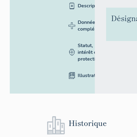
Description
Désign
Données
complémentaires
Statut,
intérêt et
protection
Illustrations
Historique