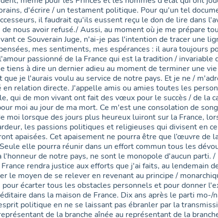
udent, même pour les Princes et les hommes d'état qui ont jou
rains, d'écrire / un testament politique. Pour qu'un tel docum
ccesseurs, il faudrait qu'ils eussent reçu le don de lire dans l'av
 de nous avoir refusé./ Aussi, au moment où je me prépare tou
ant ce Souverain Juge, n'ai-je pas l'intention de tracer une lig
 pensées, mes sentiments, mes espérances : il aura toujours po
l'amour passionné de la France qui est la tradition / invariable 
e tiens à dire un dernier adieu au moment de terminer une vie 
 que je l'aurais voulu au service de notre pays. Et je ne / m'a
té en relation directe. J'appelle amis ou amies toutes les perso
le, qui de mon vivant ont fait des vœux pour le succès / de la
pour moi au jour de ma mort. Ce m'est une consolation de song
e moi lorsque des jours plus heureux luiront sur la France, lor
ardeur, les passions politiques et religieuses qui divisent en 
nt apaisées. Cet apaisement ne pourra être que l’œuvre de la
. Seule elle pourra réunir dans un effort commun tous les dévo
 l'honneur de notre pays, ne sont le monopole d'aucun parti. / 
 France rendra justice aux efforts que j'ai faits, au lendemain 
her le moyen de se relever en revenant au principe / monarchiqu
c) pour écarter tous les obstacles personnels et pour donner l
réditaire dans la maison de France. Dix ans après le parti mo-/
 esprit politique en ne se laissant pas ébranler par la transmis
représentant de la branche aînée au représentant de la branche 