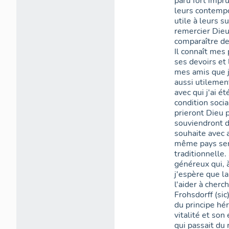
paru fort impr
leurs contempo
utile à leurs su
remercier Dieu
comparaître dev
Il connaît mes
ses devoirs et 
mes amis que j
aussi utilement
avec qui j'ai é
condition socia
prieront Dieu 
souviendront d
souhaite avec 
même pays sero
traditionnelle
généreux qui, à
j'espère que la
l'aider à cherc
Frohsdorff (si
du principe hé
vitalité et son
qui passait du 