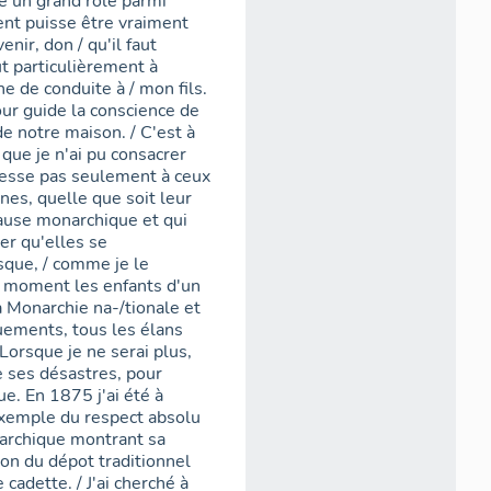
é un grand rôle parmi
ent puisse être vraiment
enir, don / qu'il faut
t particulièrement à
ne de conduite à / mon fils.
ur guide la conscience de
de notre maison. / C'est à
que je n'ai pu consacrer
dresse pas seulement à ceux
nnes, quelle que soit leur
 cause monarchique et qui
er qu'elles se
sque, / comme je le
ce moment les enfants d'un
 Monarchie na-/tionale et
uements, tous les élans
Lorsque je ne serai plus,
de ses désastres, pour
e. En 1875 j'ai été à
'exemple du respect absolu
narchique montrant sa
sion du dépot traditionnel
cadette. / J'ai cherché à