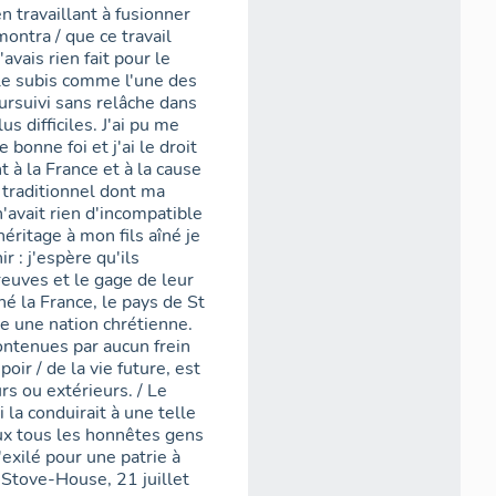
n travaillant à fusionner
ontra / que ce travail
'avais rien fait pour le
e le subis comme l'une des
oursuivi sans relâche dans
s difficiles. J'ai pu me
 bonne foi et j'ai le droit
à la France et à la cause
 traditionnel dont ma
n'avait rien d'incompatible
éritage à mon fils aîné je
r : j'espère qu'ils
reuves et le gage de leur
né la France, le pays de St
nne une nation chrétienne.
ontenues par aucun frein
oir / de la vie future, est
rs ou extérieurs. / Le
 la conduirait à une telle
eux tous les honnêtes gens
'exilé pour une patrie à
 Stove-House, 21 juillet