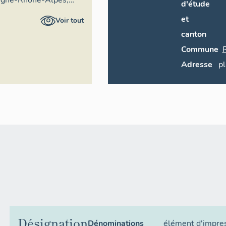
d'étude
ral du patrimoine
et
Voir tout
canton
Commune
Adresse
p
Désignation
Dénominations
élément d'impre