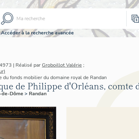
Accéder à la recherche avancée
4973 | Réalisé par
Groboillot Valérie
;
ur)
re du fonds mobilier du domaine royal de Randan
que de Philippe d'Orléans, comte d
y-de-Dôme
>
Randan