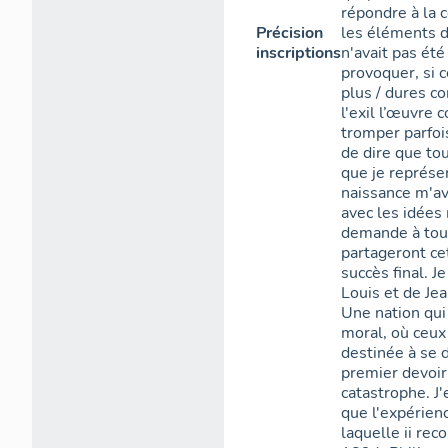
répondre à la c
Précision
les éléments d
inscriptions
n'avait pas été
provoquer, si c
plus / dures co
l'exil l’œuvre 
tromper parfois
de dire que to
que je représe
naissance m'ava
avec les idées 
demande à tous 
partageront cet
succès final. J
Louis et de Jea
Une nation qui
moral, où ceux 
destinée à se d
premier devoir 
catastrophe. J
que l'expérienc
laquelle ii re