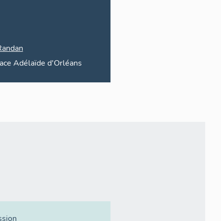
Randan
lace
Adélaïde d'Orléans
ssion