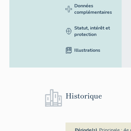
Données
complémentaires
Statut, intérêt et
protection
Illustrations
Historique
Période(s)
Principale :
4e 