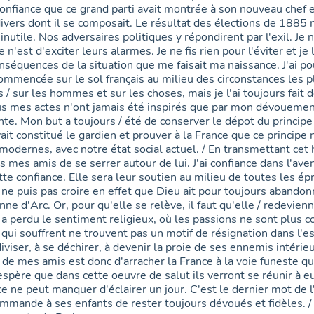
onfiance que ce grand parti avait montrée à son nouveau chef e
ivers dont il se composait. Le résultat des élections de 1885 m
 inutile. Nos adversaires politiques y répondirent par l'exil. Je n
e n'est d'exciter leurs alarmes. Je ne fis rien pour l'éviter et j
nséquences de la situation que me faisait ma naissance. J'ai p
commencée sur le sol français au milieu des circonstances les plu
 / sur les hommes et sur les choses, mais je l'ai toujours fait de
us mes actes n'ont jamais été inspirés que par mon dévouement 
nte. Mon but a toujours / été de conserver le dépot du principe
it constitué le gardien et prouver à la France que ce principe 
modernes, avec notre état social actuel. / En transmettant cet h
mes amis de se serrer autour de lui. J'ai confiance dans l'aveni
te confiance. Elle sera leur soutien au milieu de toutes les ép
e ne puis pas croire en effet que Dieu ait pour toujours abandon
nne d'Arc. Or, pour qu'elle se relève, il faut qu'elle / redevie
 a perdu le sentiment religieux, où les passions ne sont plus c
qui souffrent ne trouvent pas un motif de résignation dans l'esp
iviser, à se déchirer, à devenir la proie de ses ennemis intérieu
de mes amis est donc d'arracher la France à la voie funeste qui
'espère que dans cette oeuvre de salut ils verront se réunir à 
e ne peut manquer d'éclairer un jour. C'est le dernier mot de l
commande à ses enfants de rester toujours dévoués et fidèles. /