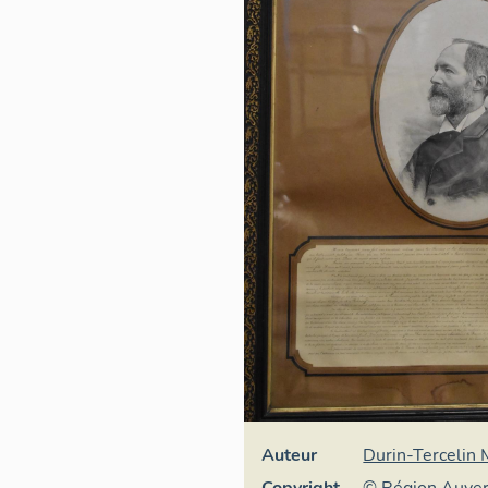
Auteur
Durin-Tercelin
Copyright
© Région Auve