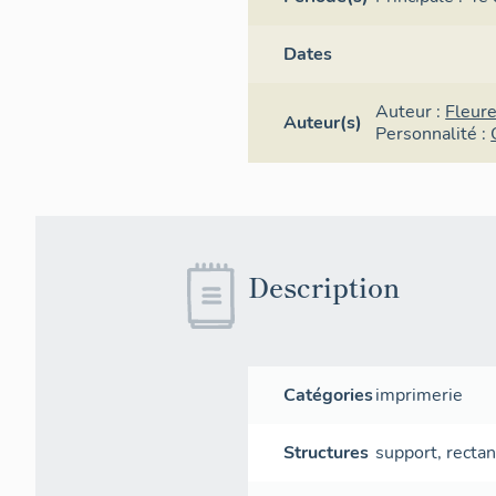
Dates
Auteur :
Fleure
Auteur(s)
Personnalité :
Description
Catégories
imprimerie
Structures
support
,
rectan