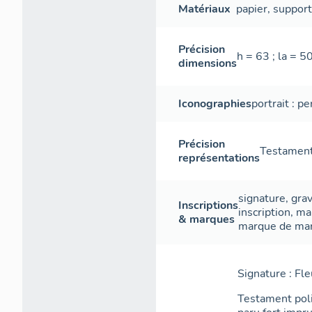
Matériaux
papier
,
suppor
Précision
h = 63 ; la = 5
dimensions
Iconographies
portrait : 
Précision
Testament 
représentations
signature
,
gra
Inscriptions
inscription
,
ma
& marques
marque de ma
Signature : Fle
Testament polit