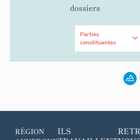
dossiers
Parties
constituantes
ILS
RET
RÉGION