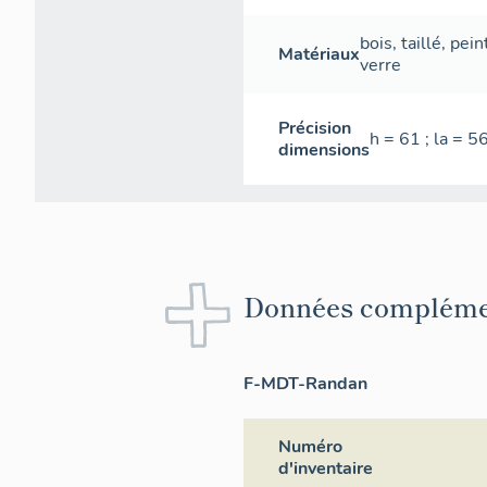
bois
,
taillé
,
pein
Matériaux
verre
Précision
h = 61 ; la = 5
dimensions
Données compléme
F-MDT-Randan
Numéro
d'inventaire