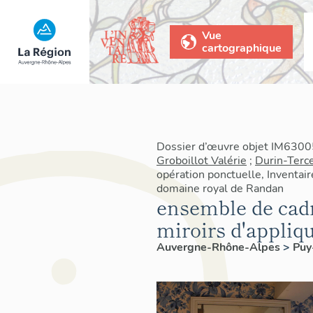
Vue
cartographique
Dossier d’œuvre objet IM63005
Groboillot Valérie
;
Durin-Terce
opération ponctuelle, Inventair
domaine royal de Randan
ensemble de cadr
miroirs d'appliqu
Auvergne-Rhône-Alpes
>
Pu