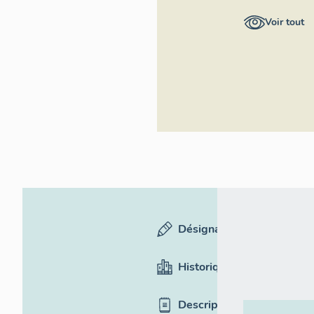
Auvergne-
Voir tout
Rhône-Alpes,
Inventaire
général du
patrimoine
culturel
Désignation
Historique
Description