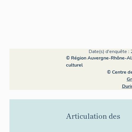
Date(s) d'enquête : 
© Région Auvergne-Rhône-Alpe
culturel
© Centre d
Gr
Duri
Articulation des