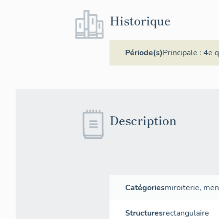
Historique
Période(s)
Principale :
4e q
Description
Catégories
miroiterie
,
men
Structures
rectangulaire