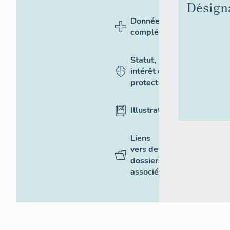
Désign
Données
complémentaires
Statut,
intérêt et
protection
Illustrations
Liens
vers des
dossiers
associés