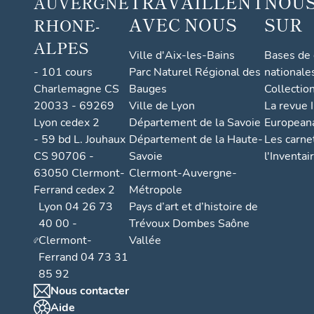
TRAVAILLENT
NOUS
AUVERGNE
AVEC NOUS
SUR
RHONE-
ALPES
Ville d'Aix-les-Bains
Bases de
- 101 cours
Parc Naturel Régional des
nationale
Charlemagne CS
Bauges
Collectio
20033 - 69269
Ville de Lyon
La revue I
Lyon cedex 2
Département de la Savoie
European
- 59 bd L. Jouhaux
Département de la Haute-
Les carne
CS 90706 -
Savoie
l'Inventai
63050 Clermont-
Clermont-Auvergne-
Ferrand cedex 2
Métropole
Lyon 04 26 73
Pays d’art et d’histoire de
40 00 -
Trévoux Dombes Saône
Clermont-
Vallée
Ferrand 04 73 31
85 92
Nous contacter
Aide